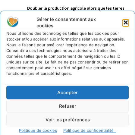
Doubler la production agricole alors que les terres
arables sont déjà très appauvries par la révolution
Gérer le consentement aux
« verte », que les intrants (issus de la chimie du
pétrole) vont bientôt faire défaut, que beaucoup
cookies
« sources » d’eau potable vont se tarir ? La
Nous utilisons des technologies telles que les cookies pour
promotion de la famille restreinte ne serait-elle pas
stocker et/ou accéder aux informations relatives aux appareils.
plus à même de nourrir la « planète » ? Mais
Nous le faisons pour améliorer l’expérience de navigation.
pourquoi faire simple quand on peut faire compliqué
Consentir à ces technologies nous autorisera à traiter des
?
données telles que le comportement de navigation ou les ID
Connecter pour laisser un commentaire
uniques sur ce site. Le fait de ne pas consentir ou de retirer son
consentement peut avoir un effet négatif sur certaines
fonctionnalités et caractéristiques.
LAISSER UN COMMENTAIRE
Accepter
CONNECTER POUR LAISSER UN COMMENTAIRE
Refuser
Voir les préférences
Politique de cookies
Politique de confidentialité