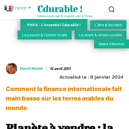
Cdurable !
French
▼
Solutions pour agir & coopérer avec le Vivant
PHVA - L'essentiel Cdurable !
L'être & les liens
Le pouvoir & l'action locale
Le vivant & refaire société
News Sélection
David Naulin
15 avril 2011
Actualisé le :
8 janvier 2024
Comment la finance internationale fait
main basse sur les terres arables du
monde
Planète à vendre : la