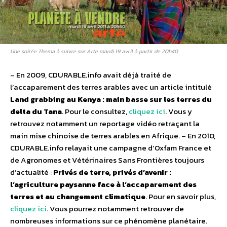
Une soirée Thema à suivre sur Arte mardi 19 avril à partir de 20h40
– En 2009, CDURABLE.info avait déjà traité de
l’accaparement des terres arables avec un article intitulé
Land grabbing au Kenya : main basse sur les terres du
delta du Tana
. Pour le consultez,
cliquez ici
. Vous y
retrouvez notamment un reportage vidéo retraçant la
main mise chinoise de terres arables en Afrique. – En 2010,
CDURABLE.info relayait une campagne d’Oxfam France et
de Agronomes et Vétérinaires Sans Frontières toujours
d’actualité :
Privés de terre, privés d’avenir :
l’agriculture paysanne face à l’accaparement des
terres et au changement climatique
. Pour en savoir plus,
cliquez ici
. Vous pourrez notamment retrouver de
nombreuses informations sur ce phénomène planétaire.