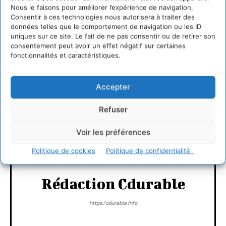
Sophie Fleckenstein, chargée de mission du réseau
Nous le faisons pour améliorer l’expérience de navigation.
Santé , 01 44 08 77 84
Consentir à ces technologies nous autorisera à traiter des
Connecter pour laisser un commentaire
données telles que le comportement de navigation ou les ID
uniques sur ce site. Le fait de ne pas consentir ou de retirer son
consentement peut avoir un effet négatif sur certaines
LAISSER UN COMMENTAIRE
fonctionnalités et caractéristiques.
CONNECTER POUR LAISSER UN COMMENTAIRE
Accepter
Refuser
Voir les préférences
Politique de cookies
Politique de confidentialité
Rédaction Cdurable
https:/cdurable.info