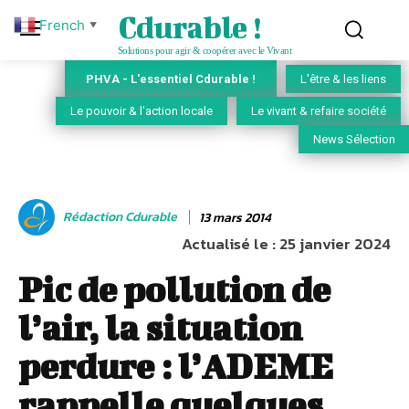
Cdurable !
French
▼
Solutions pour agir & coopérer avec le Vivant
PHVA - L'essentiel Cdurable !
L'être & les liens
Le pouvoir & l'action locale
Le vivant & refaire société
News Sélection
Rédaction Cdurable
13 mars 2014
Actualisé le :
25 janvier 2024
Pic de pollution de
l’air, la situation
perdure : l’ADEME
rappelle quelques