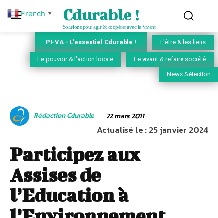
Cdurable !
French
▼
Solutions pour agir & coopérer avec le Vivant
PHVA - L'essentiel Cdurable !
L'être & les liens
Le pouvoir & l'action locale
Le vivant & refaire société
News Sélection
Rédaction Cdurable
22 mars 2011
Actualisé le :
25 janvier 2024
Participez aux
Assises de
l’Education à
l’Environnement