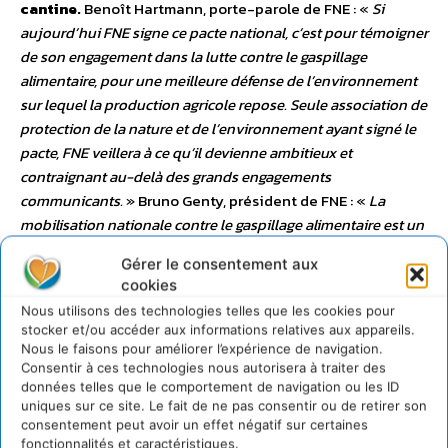
cantine.
Benoît Hartmann, porte-parole de FNE : «
Si
aujourd’hui FNE signe ce pacte national, c’est pour témoigner
de son engagement dans la lutte contre le gaspillage
alimentaire, pour une meilleure défense de l’environnement
sur lequel la production agricole repose. Seule association de
protection de la nature et de l’environnement ayant signé le
pacte, FNE veillera à ce qu’il devienne ambitieux et
contraignant au-delà des grands engagements
communicants.
» Bruno Genty, président de FNE : «
La
mobilisation nationale contre le gaspillage alimentaire est un
grand espoir pour que notre relation à l’alimentation et à
Gérer le consentement aux
l’agriculture change. Le respect de la nourriture constitue le
cookies
premier pas pour repenser sa production. Quand on connaît
Nous utilisons des technologies telles que les cookies pour
le prix d’une pomme, on la mange jusqu’au trognon !
»
stocker et/ou accéder aux informations relatives aux appareils.
Nous le faisons pour améliorer l’expérience de navigation.
Consentir à ces technologies nous autorisera à traiter des
données telles que le comportement de navigation ou les ID
uniques sur ce site. Le fait de ne pas consentir ou de retirer son
consentement peut avoir un effet négatif sur certaines
fonctionnalités et caractéristiques.