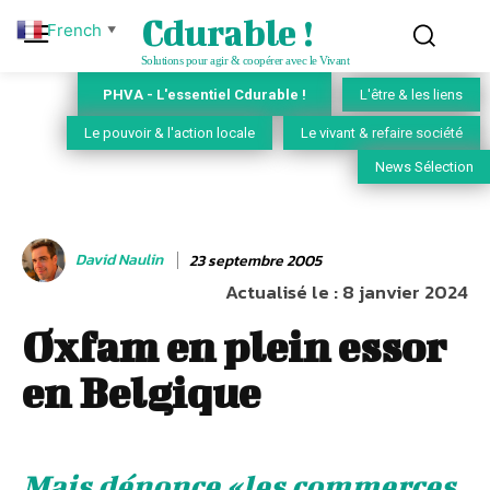
Cdurable !
French
▼
Solutions pour agir & coopérer avec le Vivant
PHVA - L'essentiel Cdurable !
L'être & les liens
Le pouvoir & l'action locale
Le vivant & refaire société
News Sélection
David Naulin
23 septembre 2005
Actualisé le :
8 janvier 2024
Oxfam en plein essor
en Belgique
Mais dénonce «les commerces