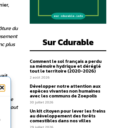
nier,
ôture du
eusement
Sur Cdurable
nc plus
Comment le sol français a perdu
sa mémoire hydrique et déréglé
tout le territoire (2020-2026)
vait
2 août 2026
Développer notre attention aux
espèces vivantes non humaines
avec les communs de Zoepolis
ons de
30 juillet 2026
 du tout
Un kit citoyen pour lever les freins
plus
au développement des forêts
n
comestibles dans nos villes
29 juillet 2026