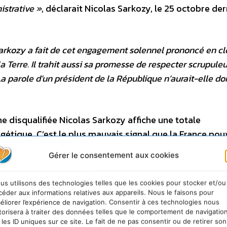
istrative »
, déclarait Nicolas Sarkozy, le 25 octobre der
rkozy a fait de cet engagement solennel prononcé en cl
a Terre. Il trahit aussi sa promesse de respecter scrupul
La parole d’un président de la République n’aurait-elle do
 disqualifiée Nicolas Sarkozy affiche une totale
rgétique. C’est le plus mauvais signal que la France pou
uropéenne.
Gérer le consentement aux cookies
t où celle-ci doit s’accorder sur la réduction des émissi
us utilisons des technologies telles que les cookies pour stocker et/ou
s économies d’énergie, Nicolas Sarkozy ne se montre pas
céder aux informations relatives aux appareils. Nous le faisons pour
iviser l’UE, en affichant une caricature de la France dont 
éliorer l’expérience de navigation. Consentir à ces technologies nous
torisera à traiter des données telles que le comportement de navigatio
e Greenpeace.
 les ID uniques sur ce site. Le fait de ne pas consentir ou de retirer son