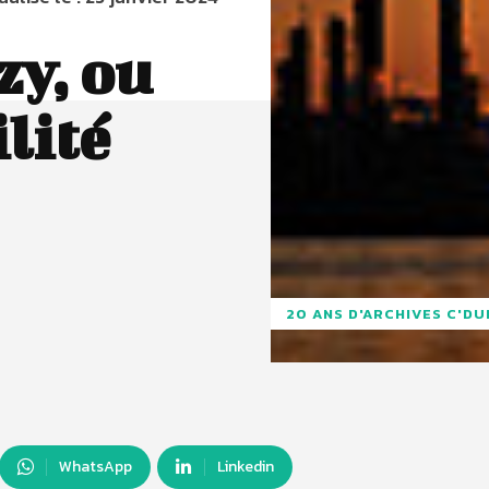
zy, ou
lité
20 ANS D'ARCHIVES C'D
WhatsApp
Linkedin