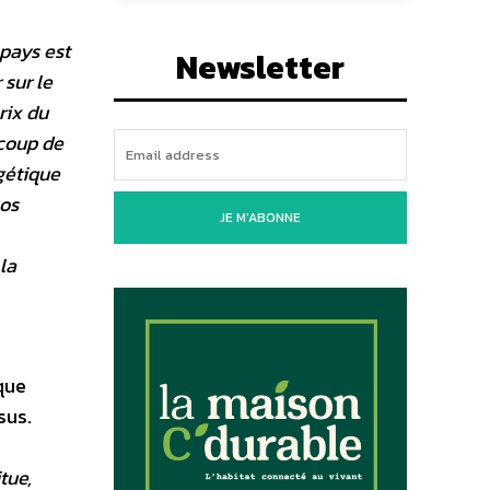
 pays est
Newsletter
 sur le
rix du
ucoup de
gétique
nos
JE M'ABONNE
la
que
sus.
tue,