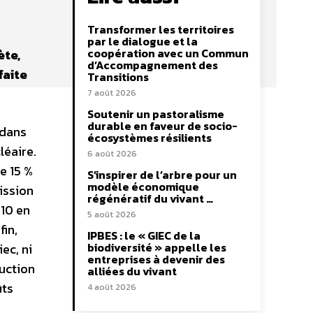
Transformer les territoires
par le dialogue et la
coopération avec un Commun
ète,
d’Accompagnement des
faite
Transitions
7 août 2026
Soutenir un pastoralisme
durable en faveur de socio-
 dans
écosystèmes résilients
léaire.
6 août 2026
e 15 %
S’inspirer de l’arbre pour un
modèle économique
mission
régénératif du vivant …
010 en
5 août 2026
fin,
IPBES : le « GIEC de la
biodiversité » appelle les
ec, ni
entreprises à devenir des
duction
alliées du vivant
ûts
4 août 2026