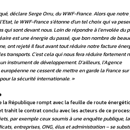
 risqué, déclare Serge Orru, du WWF-France. Alors que notre
l’Etat, le WWF-France s’étonne d’un tel choix qui va peser
s qui sont devant nous. Loin de répondre à l’envolée du p
nucléaire est une énergie du passé, que bon nombre de bea
 ont rejeté Il faut avant tout réduire notre facture éner
les transports. C’est cela qui nous fera réduire fortement 
s un instrument de développement. D’ailleurs, l’Agence
n européenne ne cessent de mettre en garde la France sur 
our la sécurité internationale. »
e
e la République rompt avec la feuille de route énergéti
 trahit le contrat conclu avec les acteurs de ce proces
jets, par exemple ceux soumis à une enquête publique, la
cats, entreprises, ONG, élus et administration – se substi