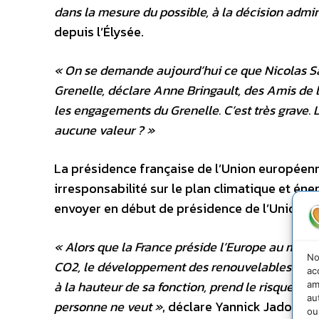
dans la mesure du possible, à la décision admin
depuis l’Élysée.
« On se demande aujourd’hui ce que Nicolas Sa
Grenelle, déclare Anne Bringault, des Amis de l
les engagements du Grenelle. C’est très grave. 
aucune valeur ? »
La présidence française de l’Union européenne
irresponsabilité sur le plan climatique et éne
envoyer en début de présidence de l’Union e
« Alors que la France préside l’Europe au momen
No
CO2, le développement des renouvelables et le
ac
à la hauteur de sa fonction, prend le risque de d
am
au
personne ne veut »
, déclare Yannick Jadot, d
ou