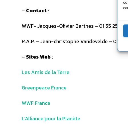
co
ca
–
Contact
:
WWF- Jacques-Olivier Barthes – 01 55 25 84 
R.A.P. – Jean-christophe Vandevelde – 01 43 
–
Sites Web
:
Les Amis de la Terre
Greenpeace France
WWF France
L’Alliance pour la Planète