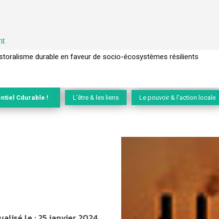
nt
l’arbre pour un modèle économique régénératif du vivant …
ntiel Cdurable !
L'être & les liens
Le pouvoir & l'action locale
ualisé le :
25 janvier 2024