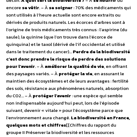
déclin.
À quoi sert la biodiversité ?
– À
se nourrir
ou
encore
se vêtir
. – À
se soigner
: 70% des médicaments qui
sont utilisés à l’heure actuelle sont encore extraits ou
dérivés de produits naturels. Les écorces d’arbres sont à
l’origine de trois médicaments très connus : l’aspirine (du
saule), la quinine (que l’on trouve dans l’écorce de
quinquina) et le taxol (dérivé de l’if occidental et utilisé
dans le traitement du cancer)…
Perdre de la biodiversité
c’est donc prendre le risque de perdre des solutions
pour l’avenir
. – À
améliorer la qualité de vie
, en offrant
des paysages variés. – À
protéger la vie
, en assurant le
maintien des écosystèmes et de leurs avantages : fertilité
des sols, résistance aux phénomènes naturels, absorption
du CO2… – À
protéger l’avenir
: une espèce qui semble
non indispensable aujourd’hui peut, lors de l’épisode
suivant, devenir « vitale » pour l’écosystème parce que
l’environnement aura changé.
La biodiversité en France,
quelques mots et chiffres
[[Chiffres du rapport du
groupe II Préserver la biodiversité et les ressources