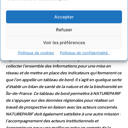
Quelles sont les missions de l’agence ?
« Elles sont de
plusieurs ordres. D’abord, nous avons en charge un volet de
Accepter
compilation. Aujourd’hui une multitude d’organismes
publics ou associatifs sont détenteurs d’une partie des
Refuser
données sur la biodiversité et la nature en Île-de-France.
NATUREPARIF, qui rassemble la région, l’Etat, des collectivités
Voir les préférences
territoriales, des associations environnementales et des
entreprises, se propose, via la création de l’Observatoire
Politique de cookies
Politique de confidentialité
régional de la Biodiversité qui verra le jour en 2008, de
collecter l’ensemble des informations pour une mise en
réseau et de mettre en place des indicateurs qui formeront ce
que l’on appelle un tableau de bord. Il s’agit en quelque sorte
d’établir un bilan de santé de la nature et de la biodiversité en
Île-de-France. Ce tableau de bord permettra à NATUREPARIF
de s’appuyer sur des données régionales pour réaliser un
travail de prospective en liaison avec les acteurs concernés.
NATUREPARIF doit également satisfaire à une autre mission :
l’accompagnement des acteurs institutionnels et
économiques pour une meilleure prise en compte de la