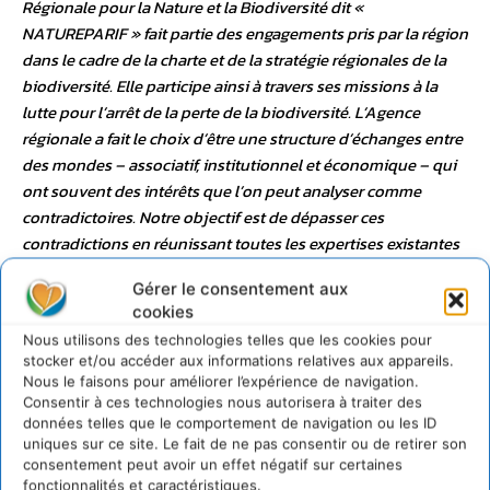
Régionale pour la Nature et la Biodiversité dit «
NATUREPARIF » fait partie des engagements pris par la région
dans le cadre de la charte et de la stratégie régionales de la
biodiversité. Elle participe ainsi à travers ses missions à la
lutte pour l’arrêt de la perte de la biodiversité. L’Agence
régionale a fait le choix d’être une structure d’échanges entre
des mondes – associatif, institutionnel et économique – qui
ont souvent des intérêts que l’on peut analyser comme
contradictoires. Notre objectif est de dépasser ces
contradictions en réunissant toutes les expertises existantes
et les acteurs concernés par la biodiversité à l’échelle
Gérer le consentement aux
régionale. C’est cette diversité qui fait la spécificité de
cookies
l’Agence régionale et qui fera la richesse des travaux que
Nous utilisons des technologies telles que les cookies pour
nous réaliserons et dont nous ferons bénéficier les franciliens
stocker et/ou accéder aux informations relatives aux appareils.
à travers de nombreuses actions d’information et de
Nous le faisons pour améliorer l’expérience de navigation.
sensibilisation. Enfin, j’ai le plaisir de présider une agence
Consentir à ces technologies nous autorisera à traiter des
données telles que le comportement de navigation ou les ID
régionale qui fait figure de pionnière en Europe. En effet, à
uniques sur ce site. Le fait de ne pas consentir ou de retirer son
cette heure aucune autre région européenne ne s’est dotée
consentement peut avoir un effet négatif sur certaines
de ce type de structure. Peut-être ferons-nous école… »
fonctionnalités et caractéristiques.