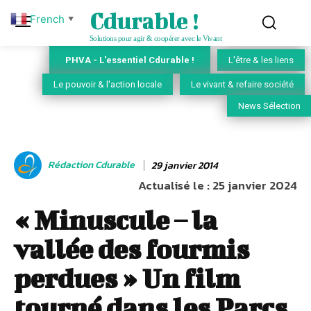
Cdurable !
French
▼
Solutions pour agir & coopérer avec le Vivant
PHVA - L'essentiel Cdurable !
L'être & les liens
Le pouvoir & l'action locale
Le vivant & refaire société
News Sélection
Rédaction Cdurable
29 janvier 2014
Actualisé le :
25 janvier 2024
« Minuscule – la
vallée des fourmis
perdues » Un film
tourné dans les Parcs