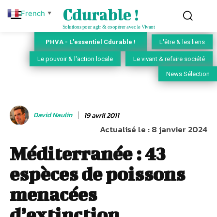
Cdurable !
French
▼
Solutions pour agir & coopérer avec le Vivant
PHVA - L'essentiel Cdurable !
L'être & les liens
Le pouvoir & l'action locale
Le vivant & refaire société
News Sélection
David Naulin
19 avril 2011
Actualisé le :
8 janvier 2024
Méditerranée : 43
espèces de poissons
menacées
d’extinction