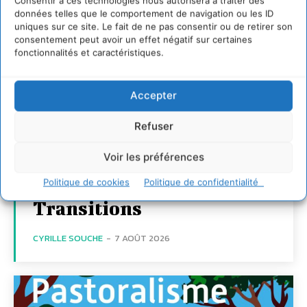
Consentir à ces technologies nous autorisera à traiter des
données telles que le comportement de navigation ou les ID
uniques sur ce site. Le fait de ne pas consentir ou de retirer son
consentement peut avoir un effet négatif sur certaines
fonctionnalités et caractéristiques.
Transformer les
Accepter
territoires par le
dialogue et la
Refuser
coopération avec un
Voir les préférences
Commun
Politique de cookies
Politique de confidentialité
d’Accompagnement des
Transitions
CYRILLE SOUCHE
-
7 AOÛT 2026