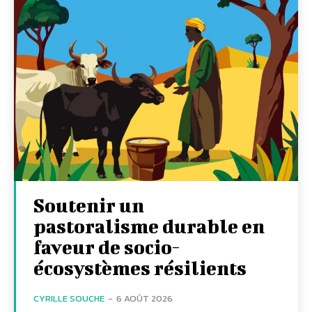
Soutenir un
pastoralisme durable en
faveur de socio-
écosystèmes résilients
CYRILLE SOUCHE
-
6 AOÛT 2026