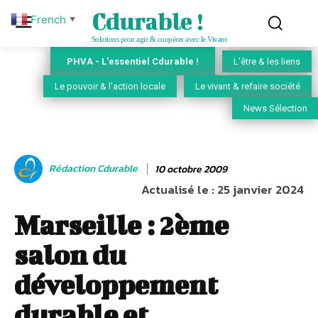
Cdurable !
French
▼
Solutions pour agir & coopérer avec le Vivant
PHVA - L'essentiel Cdurable !
L'être & les liens
Le pouvoir & l'action locale
Le vivant & refaire société
News Sélection
Rédaction Cdurable
10 octobre 2009
Actualisé le :
25 janvier 2024
Marseille : 2ème
salon du
développement
durable et