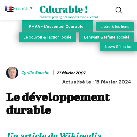
Cdurable !
French
▼
Solutions pour agir & coopérer avec le Vivant
PHVA - L'essentiel Cdurable !
L'être & les liens
Le pouvoir & l'action locale
Le vivant & refaire société
News Sélection
Cyrille Souche
27 février 2007
Actualisé le :
13 février 2024
Le développement
durable
Un article de Wikipedia