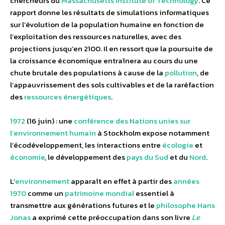
chercheurs du
Massachusetts Institute of Technology
. Ce
rapport donne les résultats de simulations informatiques
sur l’évolution de la population humaine en fonction de
l’exploitation des ressources naturelles, avec des
projections jusqu’en 2100. Il en ressort que la poursuite de
la croissance économique entraînera au cours du une
chute brutale des populations à cause de la
pollution
, de
l’appauvrissement des sols cultivables et de la raréfaction
des
ressources énergétiques
.
1972
(16 juin) : une
conférence des Nations unies sur
l’environnement humain
à Stockholm expose notamment
l’écodéveloppement, les interactions entre
écologie
et
économie
, le développement des
pays du Sud
et du
Nord
.
L’
environnement
apparaît en effet à partir des
années
1970
comme un
patrimoine mondial
essentiel à
transmettre aux générations futures et le
philosophe
Hans
Jonas
a exprimé cette préoccupation dans son livre
Le