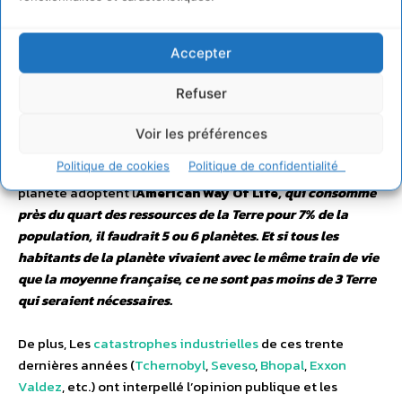
Au problème de viabilité s’ajoute un problème d’équité : il
est à craindre que le souhait de croissance (légitime) des
Accepter
pays sous-développés
(souvent appelés
pays du Sud
) vers
un état de prospérité similaire, édifié sur des principes
Refuser
équivalents, n’implique une dégradation encore plus
importante de la
biosphère
.
Voir les préférences
Politique de cookies
Politique de confidentialité
Il est également à souligner que si tous les États de la
planète adoptent l
American Way Of Life
, qui consomme
près du quart des ressources de la Terre pour 7% de la
population, il faudrait 5 ou 6 planètes. Et si tous les
habitants de la planète vivaient avec le même train de vie
que la moyenne française, ce ne sont pas moins de 3 Terre
qui seraient nécessaires.
De plus, Les
catastrophes industrielles
de ces trente
dernières années (
Tchernobyl
,
Seveso
,
Bhopal
,
Exxon
Valdez
, etc.) ont interpellé l’opinion publique et les