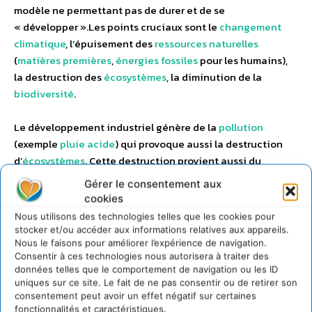
modèle ne permettant pas de durer et de se
« développer ».Les points cruciaux sont le
changement
climatique
, l’épuisement des
ressources naturelles
(
matières premières
,
énergies fossiles
pour les humains),
la destruction des
écosystèmes
, la diminution de la
biodiversité
.
Le développement industriel génère de la
pollution
(exemple
pluie acide
) qui provoque aussi la destruction
d’
écosystèmes
. Cette destruction provient aussi du
changement climatique
ou de l’exploitation des
Gérer le consentement aux
ressources naturelles
(exemple la
déforestation
de la forêt
cookies
équatoriale). Elle provoque une perte inestimable en
Nous utilisons des technologies telles que les cookies pour
terme de
biodiversité
par l’extinction (donc irréversible)
stocker et/ou accéder aux informations relatives aux appareils.
d’espèces végétales ou animales. Enfin, ce développement
Nous le faisons pour améliorer l’expérience de navigation.
Consentir à ces technologies nous autorisera à traiter des
provoque la raréfaction des
énergies fossiles
et des
données telles que le comportement de navigation ou les ID
matières premières
(imminence du
pic pétrolier
), donc
uniques sur ce site. Le fait de ne pas consentir ou de retirer son
finalement l’épuisement des
ressources naturelles
.
consentement peut avoir un effet négatif sur certaines
fonctionnalités et caractéristiques.