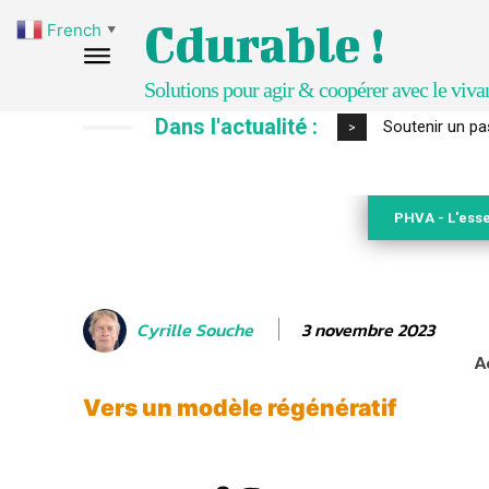
Cdurable !
French
▼
Solutions pour agir & coopérer avec le viva
Dans l'actualité :
S’inspirer de 
>
PHVA - L'esse
3 novembre 2023
Cyrille Souche
A
Vers un modèle régénératif