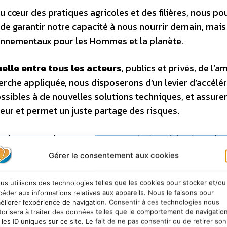
cœur des pratiques agricoles et des filières, nous po
e garantir notre capacité à nous nourrir demain, mais
onnementaux pour les Hommes et la planète.
elle entre tous les acteurs
, publics et privés, de l’a
herche appliquée, nous disposerons d’un levier d’accélé
ssibles à de nouvelles solutions techniques, et assurer
leur et permet un juste partage des risques.
ès émergera alors un nouveau contrat social autour de 
réussir cette transition :
Gérer le consentement aux cookies
e l’agriculture ;
us utilisons des technologies telles que les cookies pour stocker et/ou
céder aux informations relatives aux appareils. Nous le faisons pour
es connaissances partagés et en accès libre
éliorer l’expérience de navigation. Consentir à ces technologies nous
torisera à traiter des données telles que le comportement de navigatio
 ne peut prétendre réussir seul cette transition.
 les ID uniques sur ce site. Le fait de ne pas consentir ou de retirer son