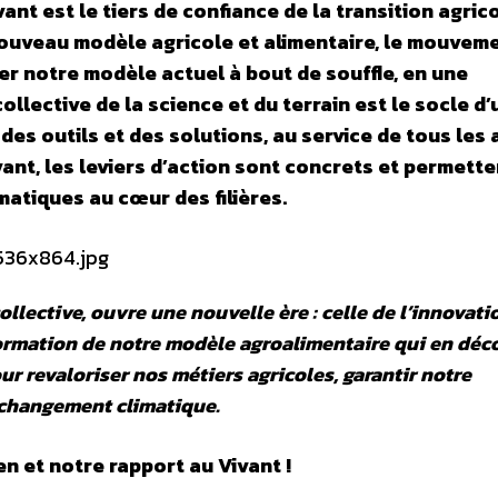
t est le tiers de confiance de la transition agrico
nouveau modèle agricole et alimentaire, le mouvem
er notre modèle actuel à bout de souffle, en une
collective de la science et du terrain est le socle d
es outils et des solutions, au service de tous les
ant, les leviers d’action sont concrets et permette
atiques au cœur des filières.
llective, ouvre une nouvelle ère : celle de l’innovatio
formation de notre modèle agroalimentaire qui en déc
ur revaloriser nos métiers agricoles, garantir notre
e changement climatique.
 et notre rapport au Vivant !