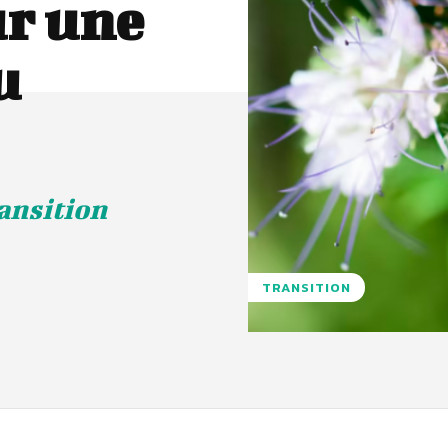
ur une
u
ransition
TRANSITION