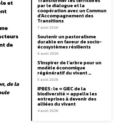
Transformer les territoires
le et
par le dialogue et la
coopération avec un Commun
ent
d’Accompagnement des
Transitions
’une
7 août 2026
 acteurs
Soutenir un pastoralisme
durable en faveur de socio-
nt de
écosystèmes résilients
6 août 2026
S’inspirer de l’arbre pour un
modèle économique
régénératif du vivant …
5 août 2026
n, de la
IPBES : le « GIEC de la
oule
biodiversité » appelle les
entreprises à devenir des
alliées du vivant
4 août 2026