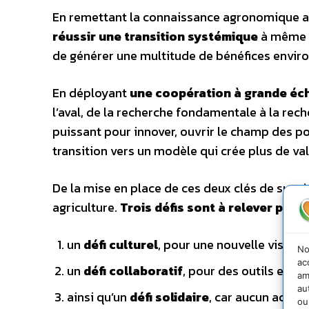
En remettant la connaissance agronomique au 
réussir une transition systémique
à même d
de générer une multitude de bénéfices envir
En déployant
une coopération à grande éch
l’aval, de la recherche fondamentale à la rec
puissant pour innover, ouvrir le champ des po
transition vers un modèle qui crée plus de va
De la mise en place de ces deux clés de succ
agriculture.
Trois défis sont à relever pour 
un
défi culturel
, pour une nouvelle vision d
No
ac
un
défi collaboratif
, pour des outils et d
am
au
ainsi qu’un
défi solidaire
, car aucun acteur
ou