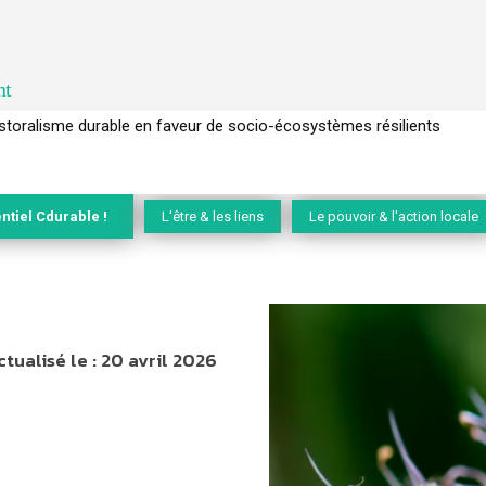
nt
l’arbre pour un modèle économique régénératif du vivant …
ntiel Cdurable !
L'être & les liens
Le pouvoir & l'action locale
ctualisé le :
20 avril 2026