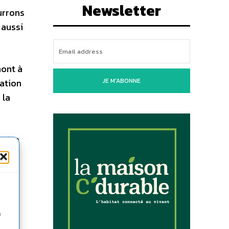
Newsletter
urrons
 aussi
mont à
ration
JE M'ABONNE
 la
notre
n