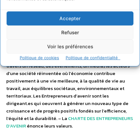
Entrepreneurs d’Avenir
Accepter
des valeurs et convictions communes qui s’allient et
s’engagent à titre individuel et pour leur structure à faire
Refuser
grandir une économie réinventée, bénéfique pour
l’humanité, la planète et la société.
Voir les préférences
Entrepreneurs d’avenir veut rassembler et promouvoir (à
Politique de cookies
Politique de confidentialité
travers un réseau, des événements, un média) les acteurs
d’une société réinventée où l’économie contribue
positivement à une vie meilleure, à la qualité de vie au
travail, aux équilibres sociétaux, environnementaux et
territoriaux. Les Entrepreneurs d’avenir sont les
dirigeant.es qui oeuvrent à générer un nouveau type de
croissance et de progrès positifs fondés sur l’efficience,
l’équité et la durabilité. – La
CHARTE DES ENTREPRENEURS
D’AVENIR
énonce leurs valeurs.