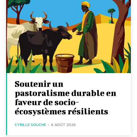
Soutenir un
pastoralisme durable en
faveur de socio-
écosystèmes résilients
CYRILLE SOUCHE
-
6 AOÛT 2026