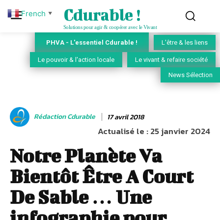
Cdurable !
French
▼
Solutions pour agir & coopérer avec le Vivant
PHVA - L'essentiel Cdurable !
L'être & les liens
Le pouvoir & l'action locale
Le vivant & refaire société
News Sélection
Rédaction Cdurable
17 avril 2018
Actualisé le :
25 janvier 2024
Notre Planète Va
Bientôt Être A Court
De Sable … Une
infographie pour