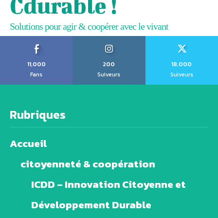
Cdurable !
Solutions pour agir & coopérer avec le vivant
11,000
200
18,000
Fans
Suiveurs
Suiveurs
Rubriques
Accueil
citoyenneté & coopération
ICDD – Innovation Citoyenne et
Développement Durable