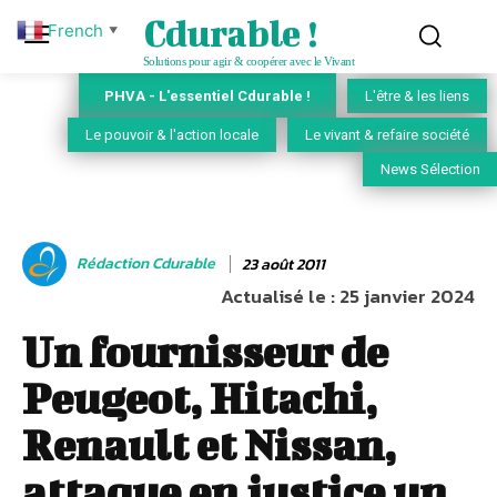
Cdurable !
French
▼
Solutions pour agir & coopérer avec le Vivant
PHVA - L'essentiel Cdurable !
L'être & les liens
Le pouvoir & l'action locale
Le vivant & refaire société
News Sélection
Rédaction Cdurable
23 août 2011
Actualisé le :
25 janvier 2024
Un fournisseur de
Peugeot, Hitachi,
Renault et Nissan,
attaque en justice un