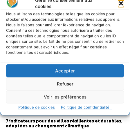
Gérer le consentement aux
cookies
Nous utilisons des technologies telles que les cookies pour
Sur Cdurable
stocker et/ou accéder aux informations relatives aux appareils.
Nous le faisons pour améliorer l’expérience de navigation.
Consentir à ces technologies nous autorisera à traiter des
données telles que le comportement de navigation ou les ID
Comment le sol français a perdu sa mémoire
uniques sur ce site. Le fait de ne pas consentir ou de retirer son
hydrique et déréglé tout le territoire (2020-2026)
consentement peut avoir un effet négatif sur certaines
2 août 2026
fonctionnalités et caractéristiques.
Développer notre attention aux espèces vivantes
non humaines avec les communs de Zoepolis
Accepter
30 juillet 2026
Un kit citoyen pour lever les freins au
Refuser
développement des forêts comestibles dans nos
villes
Voir les préférences
29 juillet 2026
L’éco-anxiété informe et l’éco-lucidité transforme
Politique de cookies
Politique de confidentialité
28 juillet 2026
7 indicateurs pour des villes résilientes et durables,
adaptées au changement climatique