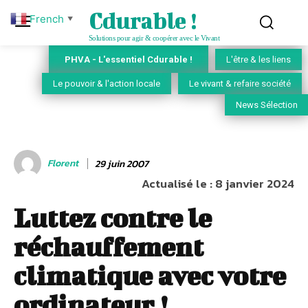
Cdurable !
French
▼
Solutions pour agir & coopérer avec le Vivant
PHVA - L'essentiel Cdurable !
L'être & les liens
Le pouvoir & l'action locale
Le vivant & refaire société
News Sélection
Florent
29 juin 2007
Actualisé le :
8 janvier 2024
Luttez contre le
réchauffement
climatique avec votre
ordinateur !