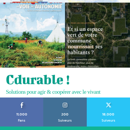
Cdurable !
Solutions pour agir & coopérer avec le vivant
11,000
200
18,000
Fans
Suiveurs
Suiveurs