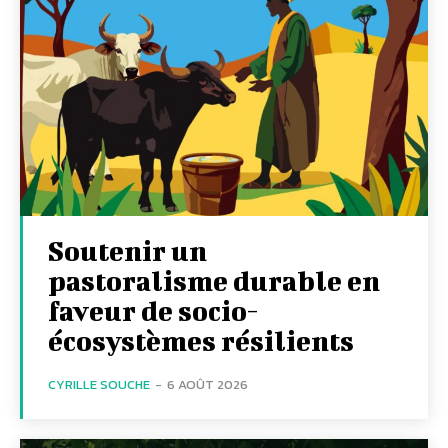
Soutenir un
pastoralisme durable en
faveur de socio-
écosystèmes résilients
CYRILLE SOUCHE
-
6 AOÛT 2026