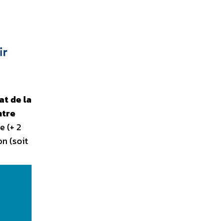
at de la
ntre
e (+ 2
on (soit