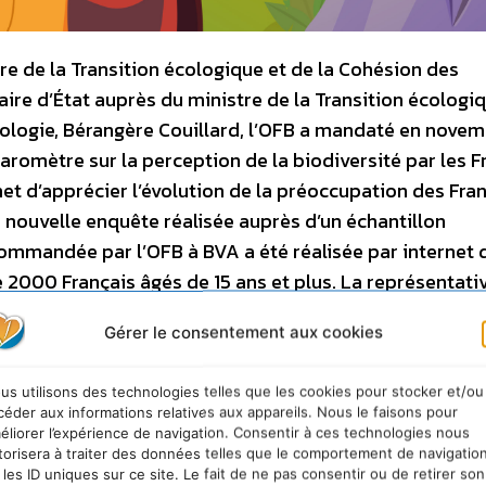
tre de la Transition écologique et de la Cohésion des
taire d’État auprès du ministre de la Transition écologi
Écologie, Bérangère Couillard, l’OFB a mandaté en nove
aromètre sur la perception de la biodiversité par les F
et d’apprécier l’évolution de la préoccupation des Fra
e nouvelle enquête réalisée auprès d’un échantillon
ommandée par l’OFB à BVA a été réalisée par internet 
2000 Français âgés de 15 ans et plus. La représentativ
e des quotas appliquée aux variables suivantes : sexe, â
Gérer le consentement aux cookies
on.]],
plus de 8 Français sur 10 se sentent concern
 jugent qu’il est important, si ce n’est crucial, de se
us utilisons des technologies telles que les cookies pour stocker et/ou
céder aux informations relatives aux appareils. Nous le faisons pour
éliorer l’expérience de navigation. Consentir à ces technologies nous
torisera à traiter des données telles que le comportement de navigatio
tes et prêts à se mobiliser
 les ID uniques sur ce site. Le fait de ne pas consentir ou de retirer son