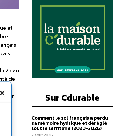
que et
mbre
rançais.
nçais
du 25 au
ité de
ge,
Sur Cdurable
és par
Comment le sol français a perdu
sa mémoire hydrique et déréglé
n
tout le territoire (2020-2026)
2 août 2026