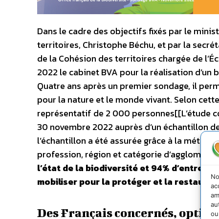
Dans le cadre des objectifs fixés par le minis
territoires, Christophe Béchu, et par la secré
de la Cohésion des territoires chargée de l’
2022 le cabinet BVA pour la réalisation d’un b
Quatre ans après un premier sondage, il perm
pour la nature et le monde vivant. Selon cett
représentatif de 2 000 personnes[[L’étude c
30 novembre 2022 auprès d’un échantillon de 
l’échantillon a été assurée grâce à la méthod
profession, région et catégorie d’agglomérati
l’état de la biodiversité et 94% d’entre eux
No
mobiliser pour la protéger et la restaurer
.
ac
am
au
Des Français concernés, optimis
ou