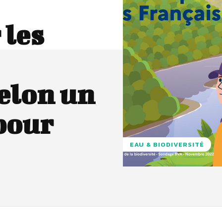
 les
selon un
pour
EAU & BIODIVERSITÉ