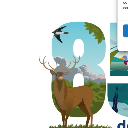
co
ca