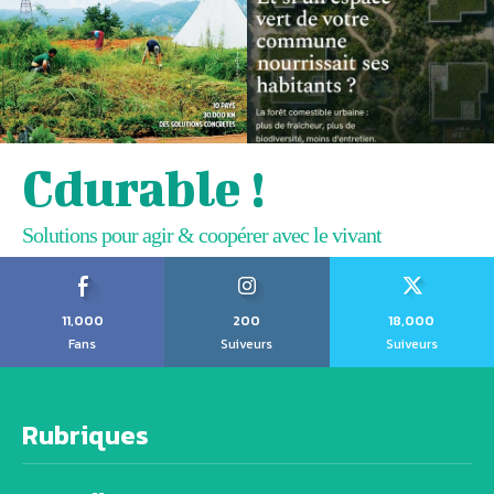
Cdurable !
Solutions pour agir & coopérer avec le vivant
11,000
200
18,000
Fans
Suiveurs
Suiveurs
Rubriques