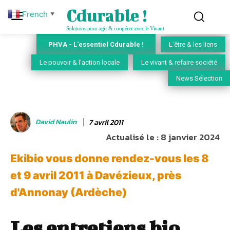
Cdurable !
French
▼
Solutions pour agir & coopérer avec le Vivant
PHVA - L'essentiel Cdurable !
L'être & les liens
Le pouvoir & l'action locale
Le vivant & refaire société
News Sélection
David Naulin
7 avril 2011
Actualisé le :
8 janvier 2024
Ekibio vous donne rendez-vous les 8
et 9 avril 2011 à Davézieux, près
d'Annonay (Ardèche)
Les entretiens bio