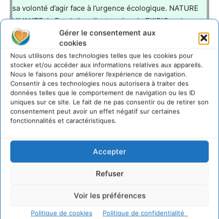
sa volonté d’agir face à l’urgence écologique. NATURE
VIVANTE, la Fondation d’entreprise de EKIBIO, a donc
Gérer le consentement aux
été créée pour mettre en action les choix écologiques
cookies
du groupe.
Nous utilisons des technologies telles que les cookies pour
stocker et/ou accéder aux informations relatives aux appareils.
Nous le faisons pour améliorer l’expérience de navigation.
Consentir à ces technologies nous autorisera à traiter des
http://www.naturevivante.com
données telles que le comportement de navigation ou les ID
uniques sur ce site. Le fait de ne pas consentir ou de retirer son
consentement peut avoir un effet négatif sur certaines
LAISSER UN COMMENTAIRE
fonctionnalités et caractéristiques.
CONNECTER POUR LAISSER UN COMMENTAIRE
Accepter
Refuser
Voir les préférences
Politique de cookies
Politique de confidentialité