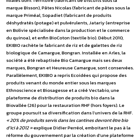
filiales dont Territoire (fabricant de biscuits sous la
marque Bisson), Pâtes Nicolas (fabricant de pâtes sous la
marque Priméal, Sopadiet (fabricant de produits
déshydratés (potage) et pulvérulents, Jatariy (entreprise
en Bolivie spécialisée dans la production et le commerce
du quinoa), et enfin BioCoton (textile bio). Début 2010,
EKIBIO rachète le fabricant de riz et de galettes de riz
biologique de Camargue, Bongran. Installée en Arles, la
société a été rebaptisée Bio Camargue mais ses deux
marques, Bongran et Heureuse Camargue, sont conservées.
Parallèlement, EKIBIO a repris Ecoidées qui propose des
produits venant du monde entier sous les marques
Ethnoscience et Biosagesse et a créé Vectabio, une
plateforme de distribution de produits bio dans la
Biovallée (26) pour la restauration RHF (hors foyers). Le
groupe poursuit sa diversification dans l’univers de la RHF.
« 20% de produits servis dans les cantines devront être bio
d’ici à 2012 »
explique Didier Perréol, emboitant le pas à la
réforme du gouvernement par la création d’une plateforme