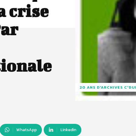
a crise
Par
tionale
20 ANS D'ARCHIVES C'D
WhatsApp
Linkedin