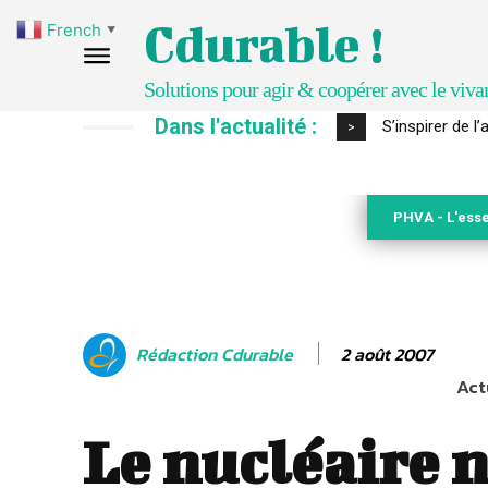
Cdurable !
French
▼
Solutions pour agir & coopérer avec le viva
Dans l'actualité :
IPBES : le « GI
>
PHVA - L'esse
2 août 2007
Rédaction Cdurable
Act
Le nucléaire n