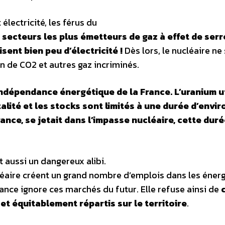
lectricité, les férus du
 secteurs les plus émetteurs de gaz à effet de serr
sent bien peu d’électricité !
Dès lors, le nucléaire ne
on de CO2 et autres gaz incriminés.
’indépendance énergétique de la France. L’uranium ut
alité et les stocks sont limités à une durée d’envir
France, se jetait dans l’impasse nucléaire, cette dur
t aussi un dangereux alibi.
léaire créent un grand nombre d’emplois dans les éner
France ignore ces marchés du futur. Elle refuse ainsi de
t équitablement répartis sur le territoire
.