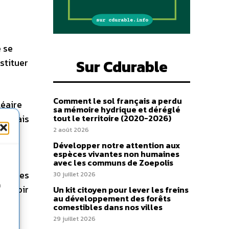
s
e se
Sur Cdurable
stituer
Comment le sol français a perdu
léaire
sa mémoire hydrique et déréglé
s, mais
tout le territoire (2020-2026)
2 août 2026
Développer notre attention aux
espèces vivantes non humaines
avec les communs de Zoepolis
 études
30 juillet 2026
n
e avoir
Un kit citoyen pour lever les freins
au développement des forêts
comestibles dans nos villes
29 juillet 2026