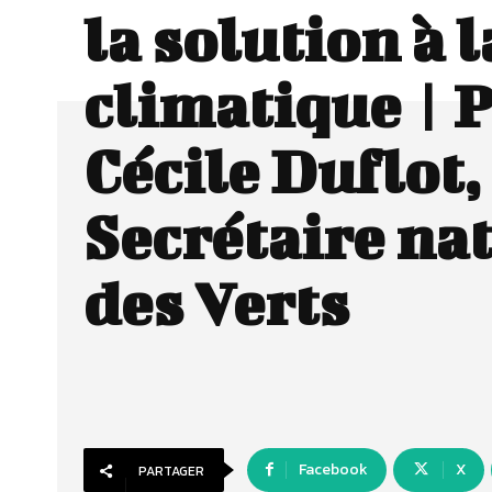
la solution à l
climatique | 
Cécile Duflot,
Secrétaire na
des Verts
Facebook
X
PARTAGER