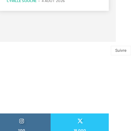
CYRILLE SOUCHE
-
4 AOÛT 2026
Suivre
200
18,000