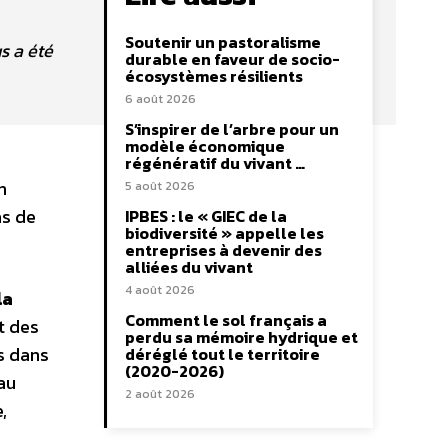
Soutenir un pastoralisme
s a été
durable en faveur de socio-
écosystèmes résilients
6 août 2026
S’inspirer de l’arbre pour un
modèle économique
régénératif du vivant …
n
5 août 2026
as de
IPBES : le « GIEC de la
biodiversité » appelle les
entreprises à devenir des
alliées du vivant
4 août 2026
la
Comment le sol français a
t des
perdu sa mémoire hydrique et
s dans
déréglé tout le territoire
(2020-2026)
au
2 août 2026
,