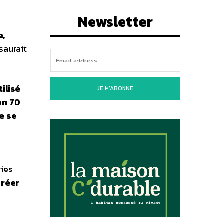
Newsletter
e,
 saurait
ilisé
JE M'ABONNE
on 70
ée se
gies
créer