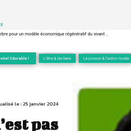
nt
EC de la biodiversité » appelle les entreprises à devenir des alliées du 
ntiel Cdurable !
L'être & les liens
Le pouvoir & l'action locale
ualisé le :
25 janvier 2024
’est pas