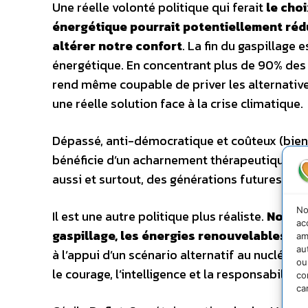
Une réelle volonté politique qui ferait
le choi
énergétique pourrait potentiellement ré
altérer notre confort
. La fin du gaspillage
énergétique. En concentrant plus de 90% des s
rend même coupable de priver les alternative
une réelle solution face à la crise climatique.
Dépassé, anti-démocratique et coûteux (bien a
bénéficie d’un acharnement thérapeutique qui
aussi et surtout, des générations futures.
No
Il est une autre politique plus réaliste.
Nous p
ac
gaspillage, les énergies renouvelables e
am
au
à l’appui d’un scénario alternatif au nucléai
ou
le courage, l’intelligence et la responsabilité
co
ca