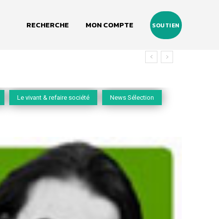
RECHERCHE
MON COMPTE
SOUTIEN
vivant
Le vivant & refaire société
News Sélection