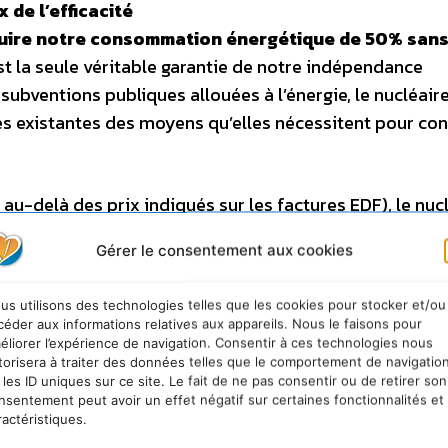
x de l’efficacité
duire notre consommation énergétique de 50% san
 est la seule véritable garantie de notre indépendance
ubventions publiques allouées à l’énergie, le nucléair
s existantes des moyens qu’elles nécessitent pour con
u-delà des prix indiqués sur les factures EDF), le nuc
 s’opère au détriment des réelles attentes des citoyen
Gérer le consentement aux cookies
us utilisons des technologies telles que les cookies pour stocker et/ou
ouvons choisir la fin du
céder aux informations relatives aux appareils. Nous le faisons pour
t le développement soutenable pour notre pays
. Les
éliorer l’expérience de navigation. Consentir à ces technologies nous
torisera à traiter des données telles que le comportement de navigatio
re ne demandent qu’à être mises en oeuvre. Faut-il encor
 les ID uniques sur ce site. Le fait de ne pas consentir ou de retirer son
 de sortir des schémas du siècle passé!
nsentement peut avoir un effet négatif sur certaines fonctionnalités et
ractéristiques.