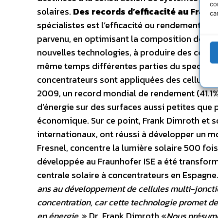
co
solaires.
Des records d’efficacité au Fraun
ca
spécialistes est l’efficacité ou rendement de 
parvenu, en optimisant la composition des c
nouvelles technologies, à produire des cellul
même temps différentes parties du spectre sol
concentrateurs sont appliquées des cellules à
2009, un record mondial de rendement (41.1%
d’énergie sur des surfaces aussi petites que po
économique. Sur ce point, Frank Dimroth et s
internationaux, ont réussi à développer un m
Fresnel, concentre la lumière solaire 500 foi
développée au Fraunhofer ISE a été transfor
centrale solaire à concentrateurs en Espagne
ans au développement de cellules multi-jonctions
concentration, car cette technologie promet de 
en énergie.
» Dr. Frank Dimroth «
Nous présumo