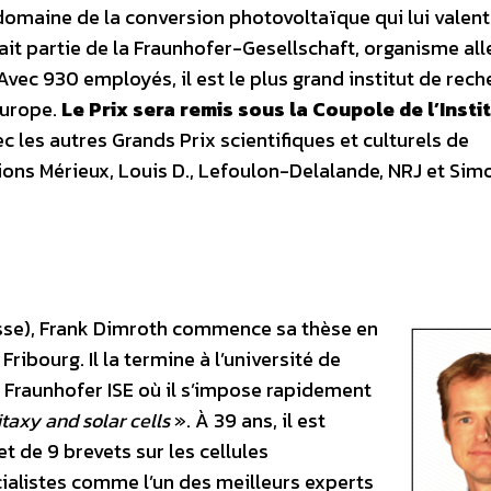
 domaine de la conversion photovoltaïque qui lui valen
 fait partie de la Fraunhofer-Gesellschaft, organisme a
. Avec 930 employés, il est le plus grand institut de rec
Europe.
Le Prix sera remis sous la Coupole de l’Insti
c les autres Grands Prix scientifiques et culturels de
tions Mérieux, Louis D., Lefoulon-Delalande, NRJ et Sim
Suisse), Frank Dimroth commence sa thèse en
ibourg. Il la termine à l’université de
 Fraunhofer ISE où il s’impose rapidement
taxy and solar cells
». À 39 ans, il est
et de 9 brevets sur les cellules
écialistes comme l’un des meilleurs experts