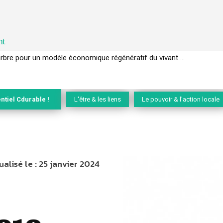
nt
rbre pour un modèle économique régénératif du vivant …
EC de la biodiversité » appelle les entreprises à devenir des alliées du 
ntiel Cdurable !
L'être & les liens
Le pouvoir & l'action locale
ualisé le :
25 janvier 2024