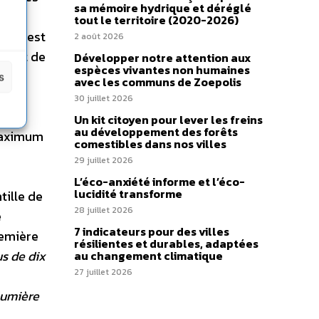
sa mémoire hydrique et déréglé
 les
tout le territoire (2020-2026)
mroth est
2 août 2026
ppant de
Développer notre attention aux
espèces vivantes non humaines
 en
s
avec les communs de Zoepolis
30 juillet 2026
 en
Un kit citoyen pour lever les freins
au développement des forêts
 maximum
comestibles dans nos villes
29 juillet 2026
L’éco-anxiété informe et l’éco-
lucidité transforme
tille de
28 juillet 2026
e
7 indicateurs pour des villes
emière
résilientes et durables, adaptées
us de dix
au changement climatique
27 juillet 2026
umière