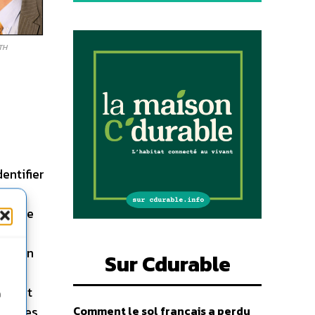
TH
entifier
 et
olaire
tages
 si on
Sur Cdurable
i-
s sont
n
ntrales
Comment le sol français a perdu