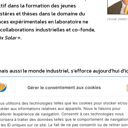
tif dans la formation des jeunes
astères et thèses dans le domaine du
FRANK DIMRO
ces expérimentales en laboratoire ne
 collaborations industrielles et co-fonde,
x Solar
».
is aussi le monde industriel, s’efforce aujourd’hui d’id
tibles de pouvoir être utilisées sur une vaste échelle
fin de remplacer les énergies fossiles. Or l’énergie s
Gérer le consentement aux cookies
sa conversion directe en électricité, au moyen des mon
 l’une des voies les plus prometteuses au plan mondial,
us utilisons des technologies telles que les cookies pour stocker et/ou
céder aux informations relatives aux appareils. Nous le faisons pour
e à base de silicium, les cellules photovoltaïques mult
éliorer l’expérience de navigation. Consentir à ces technologies nous
 représentent la technologie à meilleur rendement. Elle
torisera à traiter des données telles que le comportement de navigatio
 les ID uniques sur ce site. Le fait de ne pas consentir ou de retirer son
otovoltaïques à concentration (CPV) pour de grandes ce