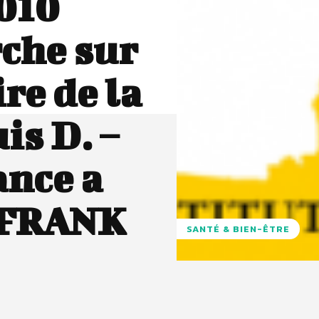
2010
rche sur
ire de la
is D. –
ance a
à FRANK
SANTÉ & BIEN-ÊTRE