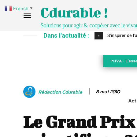
Cdurable !
French
▼
Solutions pour agir & coopérer avec le viva
Dans l'actualité :
S’inspirer de l’a
IPBES : le « GI
>
PHVA - L'esse
8 mai 2010
Rédaction Cdurable
Act
Le Grand Prix