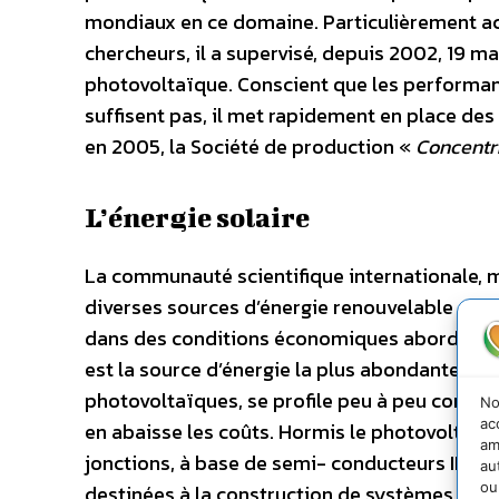
mondiaux en ce domaine. Particulièrement ac
chercheurs, il a supervisé, depuis 2002, 19 m
photovoltaïque. Conscient que les performan
suffisent pas, il met rapidement en place des
en 2005, la Société de production «
Concentri
L’énergie solaire
La communauté scientifique internationale, ma
diverses sources d’énergie renouvelable suscep
dans des conditions économiques abordables, a
est la source d’énergie la plus abondante et 
photovoltaïques, se profile peu à peu comme
No
ac
en abaisse les coûts. Hormis le photovoltaïqu
am
jonctions, à base de semi- conducteurs III-V,
au
ou
destinées à la construction de systèmes ph