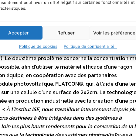
nsentement peut avoir un effet négatif sur certaines fonctionnalités et
hofer ISE
Le premier problème auquel sont confrontés
ractéristiques.
conversion de l’énergie solaire en électricité. Frank Di
ouches successives de semi-conducteurs et en dévelo
es multicouches, jusqu’à 6 jonctions, qui convertissent
Accepter
Refuser
Voir les préférence
aire en énergie électrique. Pour le photovoltaïque à
Politique de cookies
Politique de confidentialité
 3 jonctions avec lesquelles le Fraunhofer ISE a atteint,
). Le deuxième problème concerne la concentration
ssible, afin d’utiliser le matériel efficace d’une façon
on équipe, en coopération avec des partenaires
odule photovoltaïque, FLATCON®, qui, à l’aide d’une len
s sur une cellule d’une surface de 2x2cm. La technologi
mée en production industrielle avec la création d’une pr
. «
À l’Institut ISE, nous travaillons intensément depuis pl
 destinées à être intégrées dans des systèmes à
loin les plus hauts rendements pour la conversion de la l
ns que la technologie des systèmes photovoltaïques à