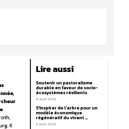
Lire aussi
Soutenir un pastoralisme
us
durable en faveur de socio-
écosystèmes résilients
nnée,
6 août 2026
ercheur
S’inspirer de l’arbre pour un
de
modèle économique
roth,
régénératif du vivant …
rg. Il
5 août 2026