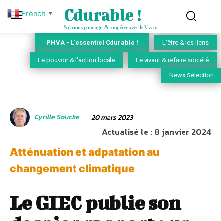
Cdurable !
French
▼
Solutions pour agir & coopérer avec le Vivant
PHVA - L'essentiel Cdurable !
L'être & les liens
Le pouvoir & l'action locale
Le vivant & refaire société
News Sélection
Cyrille Souche
20 mars 2023
Actualisé le :
8 janvier 2024
Atténuation et adpatation au
changement climatique
Le GIEC publie son