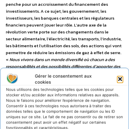
penche pour un accroissement du financement des
investissements. A ce sujet, les gouvernement, les
investisseurs, les banques centrales et les régulateurs
financiers peuvent jouer leur rôle. L’autre axe de la
révolution verte porte sur des changements dans le
secteur alimentaire, l’électricité, les transports, l’industrie,
les bâtiments et l’utilisation des sols, des actions qui vont
permettre de réduire les émissions de gaz à effet de serre.
«
Nous vivons dans un monde diversifié où chacun a des
responsabilités et des possibilités différentes d’apporter des
changements. Certains peuvent faire beaucoup, tandis que
Gérer le consentement aux
d’autres auront besoin d’un soutien pour les aider à gérer le
cookies
changement
», a insisté M. Lee.
Nous utilisons des technologies telles que les cookies pour
stocker et/ou accéder aux informations relatives aux appareils.
Nous le faisons pour améliorer l’expérience de navigation.
Consentir à ces technologies nous autorisera à traiter des
données telles que le comportement de navigation ou les ID
uniques sur ce site. Le fait de ne pas consentir ou de retirer son
consentement peut avoir un effet négatif sur certaines
fonctionnalités et caractéristiques.