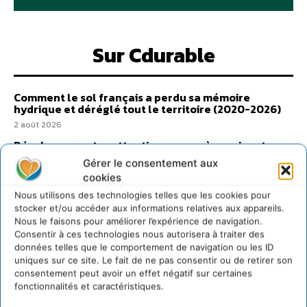
Sur Cdurable
Comment le sol français a perdu sa mémoire
hydrique et déréglé tout le territoire (2020-2026)
2 août 2026
Développer notre attention aux espèces vivantes
non humaines avec les communs de Zoepolis
Gérer le consentement aux
30 juillet 2026
cookies
Un kit citoyen pour lever les freins au
Nous utilisons des technologies telles que les cookies pour
développement des forêts comestibles dans nos
stocker et/ou accéder aux informations relatives aux appareils.
villes
Nous le faisons pour améliorer l’expérience de navigation.
29 juillet 2026
Consentir à ces technologies nous autorisera à traiter des
données telles que le comportement de navigation ou les ID
L’éco-anxiété informe et l’éco-lucidité transforme
uniques sur ce site. Le fait de ne pas consentir ou de retirer son
28 juillet 2026
consentement peut avoir un effet négatif sur certaines
fonctionnalités et caractéristiques.
7 indicateurs pour des villes résilientes et durables,
adaptées au changement climatique