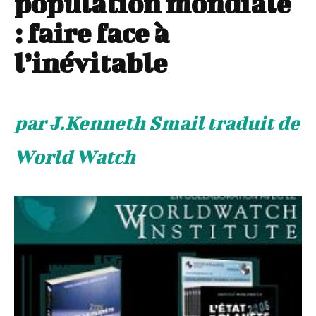
population mondiale
: faire face à
l’inévitable
par J.Kenneth Smail traduit de
World Watch