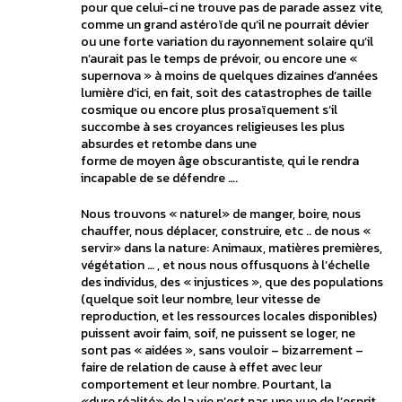
pour que celui-ci ne trouve pas de parade assez vite,
comme un grand astéroïde qu’il ne pourrait dévier
ou une forte variation du rayonnement solaire qu’il
n’aurait pas le temps de prévoir, ou encore une «
supernova » à moins de quelques dizaines d’années
lumière d’ici, en fait, soit des catastrophes de taille
cosmique ou encore plus prosaïquement s’il
succombe à ses croyances religieuses les plus
absurdes et retombe dans une
forme de moyen âge obscurantiste, qui le rendra
incapable de se défendre ….
Nous trouvons « naturel» de manger, boire, nous
chauffer, nous déplacer, construire, etc .. de nous «
servir» dans la nature: Animaux, matières premières,
végétation … , et nous nous offusquons à l’échelle
des individus, des « injustices », que des populations
(quelque soit leur nombre, leur vitesse de
reproduction, et les ressources locales disponibles)
puissent avoir faim, soif, ne puissent se loger, ne
sont pas « aidées », sans vouloir – bizarrement –
faire de relation de cause à effet avec leur
comportement et leur nombre. Pourtant, la
«dure réalité» de la vie n’est pas une vue de l’esprit,