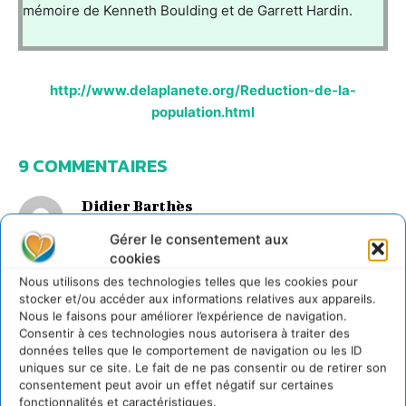
mémoire de Kenneth Boulding et de Garrett Hardin.
http://www.delaplanete.org/Reduction-de-la-
population.html
9 COMMENTAIRES
Didier Barthès
2 novembre 2008 à 15h28
Gérer le consentement aux
Réduction de la population mondiale : faire
cookies
face à l’inévitable
Bonjour,
Nous utilisons des technologies telles que les cookies pour
Vous avez parfaitement raison de mettre la
stocker et/ou accéder aux informations relatives aux appareils.
question de la population au coeur de la reflexion en
Nous le faisons pour améliorer l’expérience de navigation.
matière d’écologie, j’essaye aussi de le faire dans le
Consentir à ces technologies nous autorisera à traiter des
cadre d’un blog (www.economiedurable.over-
données telles que le comportement de navigation ou les ID
blog.com) mais c’est très difficile. beaucoup de
uniques sur ce site. Le fait de ne pas consentir ou de retirer son
personnes même dans la mouvance écologiste
consentement peut avoir un effet négatif sur certaines
pensent que la question est taboue et vous prêtent
fonctionnalités et caractéristiques.