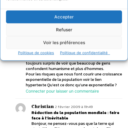
les pires intentions meurtrières. Pourtant au cour de
l’histoire de l’homme les effectifs ont le plus
souvent été de quelques millions d’individus. Même
Accepter
à l’époque de Jésus Christ (2000 ans c’est une
goutte d’eau à léchelle de l’histoire de l’espèce
Refuser
humaine) nous n’étions pas plus de 250 millions.
Presque 7 milliards, bientôt entre 9 et 10, c’est une
situation intenable. Il faut militer pour que nous
Voir les préférences
nous reproduisions un peu moins faute de quoi, la
régulation sera beaucoup plus douloureuse, guerres,
Politique de cookies
Politique de confidentialité
famines, destruction de la biosphère. Je suis
toujours surpris de voir que beaucoup de gens
confondent humanisme et plus d’hommes.
Pour les risques que nous font courir une croissance
exponentielle de la population voir le lien
hypertexte Qu’est ce donc qu’une exponentielle ?
Connecter pour laisser un commentaire
Christian
2 février 2009 à 11h49
Réduction de la population mondiale : faire
face à l’inévitable
Bonjour, ne pensez-vous pas que la terre qui