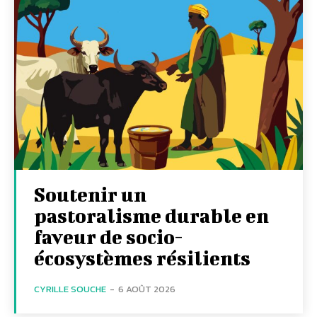
Soutenir un
pastoralisme durable en
faveur de socio-
écosystèmes résilients
CYRILLE SOUCHE
-
6 AOÛT 2026