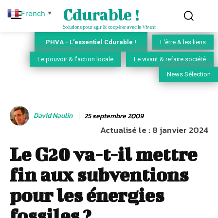
Cdurable !
French
▼
Solutions pour agir & coopérer avec le Vivant
PHVA - L'essentiel Cdurable !
L'être & les liens
Le pouvoir & l'action locale
Le vivant & refaire société
News Sélection
David Naulin
25 septembre 2009
Actualisé le :
8 janvier 2024
Le G20 va-t-il mettre
fin aux subventions
pour les énergies
fossiles ?