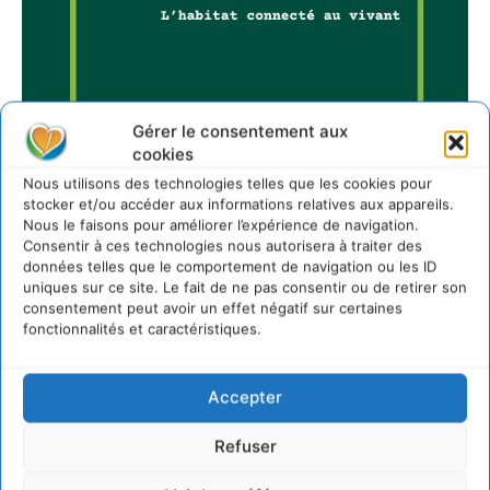
Gérer le consentement aux
cookies
Nous utilisons des technologies telles que les cookies pour
stocker et/ou accéder aux informations relatives aux appareils.
Nous le faisons pour améliorer l’expérience de navigation.
Sur Cdurable
Consentir à ces technologies nous autorisera à traiter des
données telles que le comportement de navigation ou les ID
uniques sur ce site. Le fait de ne pas consentir ou de retirer son
consentement peut avoir un effet négatif sur certaines
Comment le sol français a perdu sa mémoire
hydrique et déréglé tout le territoire (2020-2026)
fonctionnalités et caractéristiques.
2 août 2026
Développer notre attention aux espèces vivantes
Accepter
non humaines avec les communs de Zoepolis
30 juillet 2026
Refuser
Un kit citoyen pour lever les freins au
développement des forêts comestibles dans nos