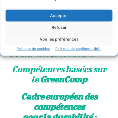
Accepter
Refuser
Voir les préférences
1 – 2022, Commission européenne, Centre commun de recherche.
Le GreenComp,
cadre européen de compétences en terme de durabilité
. Disponible sur le site
Politique de cookies
Politique de confidentialité
internet de publications de l’Union européenne
2 –
https://sites.google.com/view/oakbodyguards/home/français?pli=1
Compétences basées sur
le
GreenComp
Cadre européen des
compétences
pour la durabilité
: