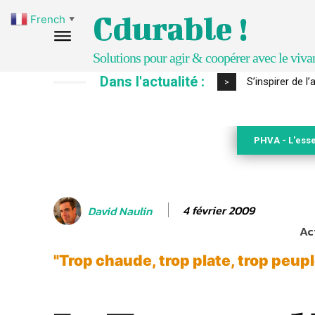
Cdurable !
French
▼
Solutions pour agir & coopérer avec le viva
Dans l'actualité :
S’inspirer de 
>
PHVA - L'esse
4 février 2009
David Naulin
Ac
"Trop chaude, trop plate, trop peuplé