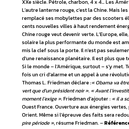
XXe siècle. Pétrole, charbon, 4 x 4… Les Amé
L’autre lanterne rouge, c’est la Chine. Mais le
remplacé ses mobylettes par des scooters élec
cents nouvelles villes à haut rendement énergé
Chine rouge veut devenir verte. L’Europe, elle,
solaire la plus performante du monde est amé
mis la clef sous la porte. Il n’est pas seulemen
d’une renaissance planétaire. Il est plus que 
Si le monde – l’Amérique, surtout – s’y met. To
fois un cri d’alarme et un appel à une révolut
Thomas L. Friedman déclare :
« Obama va être 
vert que d’un président noir »
.
« Avant l’investi
moment l’exige »
. Friedman d’ajouter :
« il a s
Ouest France. Ouverture aux énergies vertes, 
Orient. Même si l’épreuve des faits sera redou
pire période »
, résume Friedman. –
Référenc