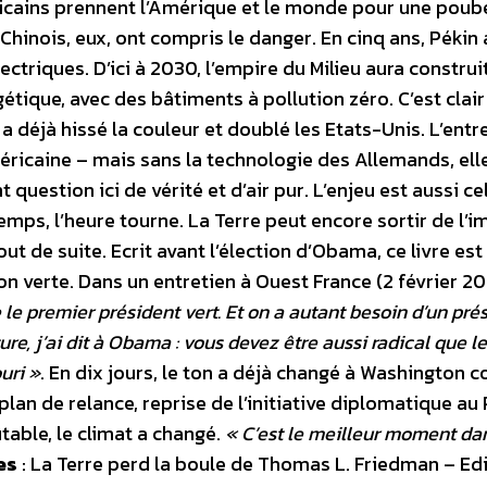
ricains prennent l’Amérique et le monde pour une poube
s Chinois, eux, ont compris le danger. En cinq ans, Pékin 
triques. D’ici à 2030, l’empire du Milieu aura construi
tique, avec des bâtiments à pollution zéro. C’est clair 
 a déjà hissé la couleur et doublé les Etats-Unis. L’entr
ricaine – mais sans la technologie des Allemands, elle
t question ici de vérité et d’air pur. L’enjeu est aussi ce
temps, l’heure tourne. La Terre peut encore sortir de l’
ut de suite. Ecrit avant l’élection d’Obama, ce livre est 
ion verte. Dans un entretien à Ouest France (2 février 2
le premier président vert. Et on a autant besoin d’un pré
ture, j’ai dit à Obama : vous devez être aussi radical que le
ouri »
. En dix jours, le ton a déjà changé à Washington 
plan de relance, reprise de l’initiative diplomatique au
table, le climat a changé.
« C’est le meilleur moment dan
es
: La Terre perd la boule de Thomas L. Friedman – Edi