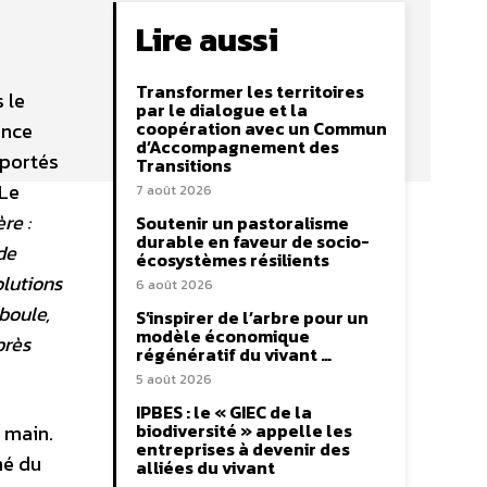
Lire aussi
Transformer les territoires
 le
par le dialogue et la
coopération avec un Commun
ance
d’Accompagnement des
 portés
Transitions
 Le
7 août 2026
re :
Soutenir un pastoralisme
durable en faveur de socio-
de
écosystèmes résilients
olutions
6 août 2026
 boule,
S’inspirer de l’arbre pour un
modèle économique
près
régénératif du vivant …
5 août 2026
IPBES : le « GIEC de la
biodiversité » appelle les
 main.
entreprises à devenir des
hé du
alliées du vivant