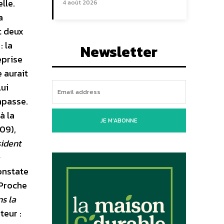
lle.
4 août 2026
a
t deux
: la
Newsletter
eprise
 aurait
lui
impasse.
à la
JE M'ABONNE
009),
sident
constate
 Proche
s la
teur :