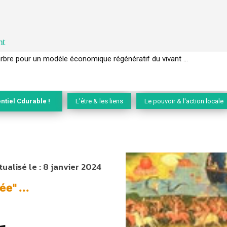
nt
l’arbre pour un modèle économique régénératif du vivant …
ntiel Cdurable !
L'être & les liens
Le pouvoir & l'action locale
tualisé le :
8 janvier 2024
e" ...