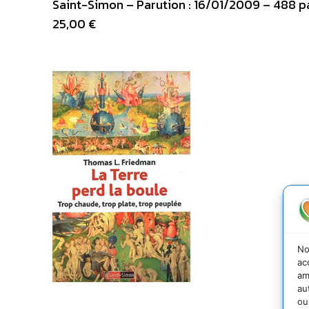
Saint-Simon – Parution : 16/01/2009 – 488 pag
25,00 €
No
ac
am
au
ou