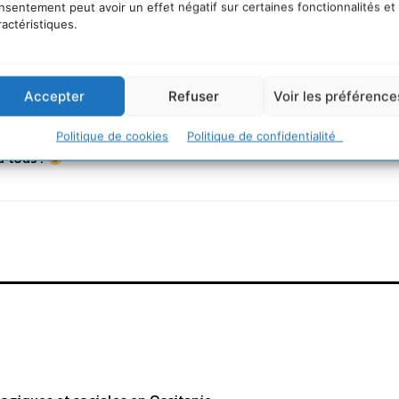
e/la-terre-perd-la-boule-9782915134384?societe=mc-durabl
nsentement peut avoir un effet négatif sur certaines fonctionnalités et
ractéristiques.
Accepter
Refuser
Voir les préférence
 Friedman
Politique de cookies
Politique de confidentialité
 tous !