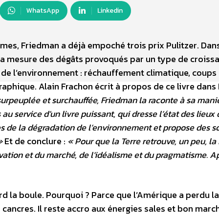
WhatsApp
Linkedin
imes, Friedman a déjà empoché trois prix Pulitzer. Dans
s la mesure des dégâts provoqués par un type de croiss
e de l’environnement : réchauffement climatique, coups
raphique. Alain Frachon écrit à propos de ce livre dans
 surpeuplée et surchauffée, Friedman la raconte à sa maniè
u service d’un livre puissant, qui dresse l’état des lieux 
es de la dégradation de l’environnement et propose des s
»
Et de conclure :
« Pour que la Terre retrouve, un peu, la
vation et du marché, de l’idéalisme et du pragmatisme. A
rd la boule. Pourquoi ? Parce que l’Amérique a perdu la
s cancres. Il reste accro aux énergies sales et bon marc