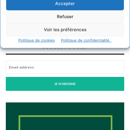
Accepter
IPBES : le « GIEC de la biodiversité » appelle les
entreprises à devenir des alliées du vivant
Refuser
4 août 2026
Voir les préférences
Politique de cookies
Politique de confidentialité
Newsletter
JE M'ABONNE