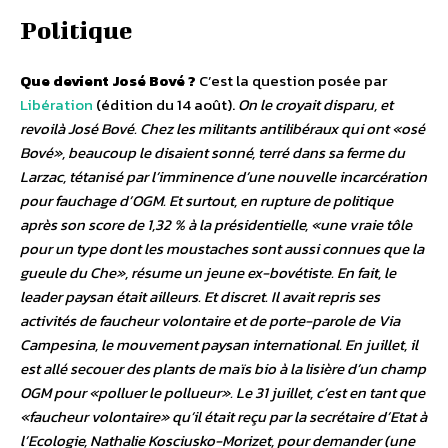
Politique
Que devient José Bové ?
C’est la question posée par
Libération
(édition du 14 août).
On le croyait disparu, et
revoilà José Bové. Chez les militants antilibéraux qui ont «osé
Bové», beaucoup le disaient sonné, terré dans sa ferme du
Larzac, tétanisé par l’imminence d’une nouvelle incarcération
pour fauchage d’OGM. Et surtout, en rupture de politique
après son score de 1,32 % à la présidentielle, «une vraie tôle
pour un type dont les moustaches sont aussi connues que la
gueule du Che», résume un jeune ex-bovétiste. En fait, le
leader paysan était ailleurs. Et discret. Il avait repris ses
activités de faucheur volontaire et de porte-parole de Via
Campesina, le mouvement paysan international. En juillet, il
est allé secouer des plants de maïs bio à la lisière d’un champ
OGM pour «polluer le pollueur». Le 31 juillet, c’est en tant que
«faucheur volontaire» qu’il était reçu par la secrétaire d’Etat à
l’Ecologie, Nathalie Kosciusko-Morizet, pour demander (une