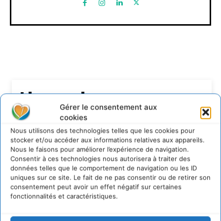
Lire aussi
Gérer le consentement aux
Transformer les territoires par le dialogue et la
cookies
coopération avec un Commun
Nous utilisons des technologies telles que les cookies pour
d’Accompagnement des Transitions
stocker et/ou accéder aux informations relatives aux appareils.
7 août 2026
Nous le faisons pour améliorer l’expérience de navigation.
Consentir à ces technologies nous autorisera à traiter des
Soutenir un pastoralisme durable en faveur de
socio-écosystèmes résilients
données telles que le comportement de navigation ou les ID
uniques sur ce site. Le fait de ne pas consentir ou de retirer son
6 août 2026
consentement peut avoir un effet négatif sur certaines
S’inspirer de l’arbre pour un modèle
fonctionnalités et caractéristiques.
économique régénératif du vivant …
5 août 2026