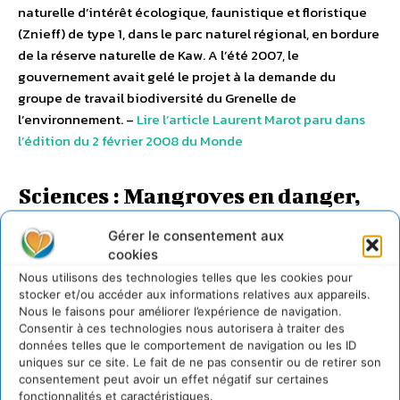
naturelle d’intérêt écologique, faunistique et floristique
(Znieff) de type 1, dans le parc naturel régional, en bordure
de la réserve naturelle de Kaw. A l’été 2007, le
gouvernement avait gelé le projet à la demande du
groupe de travail biodiversité du Grenelle de
l’environnement. –
Lire l’article Laurent Marot paru dans
l’édition du 2 février 2008 du Monde
Sciences : Mangroves en danger,
un volcan sous l’Antarctique …
Gérer le consentement aux
cookies
–
Les mangroves disparaissent à un rythme
Nous utilisons des technologies telles que les cookies pour
« alarmant »
: Les mangroves sont menacées. Depuis un
stocker et/ou accéder aux informations relatives aux appareils.
Nous le faisons pour améliorer l’expérience de navigation.
quart de siècle, 20 % de ces écosystèmes tropicaux ont été
Consentir à ces technologies nous autorisera à traiter des
détruits, selon l’Organisation des Nations Unies pour
données telles que le comportement de navigation ou les ID
l’agriculture et l’alimentation (FAO), qui juge cette perte
uniques sur ce site. Le fait de ne pas consentir ou de retirer son
« alarmante ». Dans un rapport rendu public jeudi 31
consentement peut avoir un effet négatif sur certaines
fonctionnalités et caractéristiques.