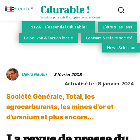
Cdurable !
French
▼
Solutions pour agir & coopérer avec le Vivant
PHVA - L'essentiel Cdurable !
L'être & les liens
Le pouvoir & l'action locale
Le vivant & refaire société
News Sélection
David Naulin
3 février 2008
Actualisé le :
8 janvier 2024
Société Générale, Total, les
agrocarburants, les mines d'or et
d'uranium et plus encore...
La revue de presse du