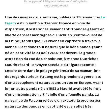
Fu Long pesait 3,26kg à sa naissance. Crédits photo :
ASSOCIATED PRESS
Une des images de la semaine, publiée le 29 janvier par
Le
Figaro
, est un symbole d’espoir. Espèce en voie de
disparition, il resterait seulement 1 600 pandas géants en
liberté dans les montagnes du Sichuan (centre-ouest de
la Chine), tandis que 160 vivent en cap­tivité à travers le
monde. C’est donc tout naturel que le bébé panda géant
né en captivité le 23 août 2007 est devenu la grande
attraction du zoo de Schönbrunn, à Vienne (Autriche).
Maurin Picard, l’envoyée spéciale du Figaro raconte :
Encore terré dans le pelage généreux de sa maman, loin
des regards curieux, Fu Long est le premier du genre issu
d’un accouplement naturel dans un zoo en Europe. Avant
lui, un autre panda né en 1982 à Madrid avait été le fruit
d’une insémination artificielle d’une femelle panda. La
naissance de Fu Long relève d’un exploit : la procréation
naturelle des pandas en captivité est en effet très