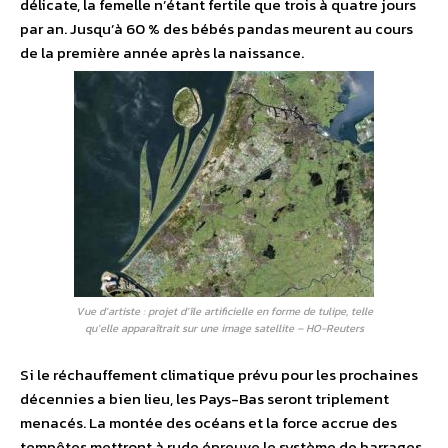
délicate, la femelle n’étant fertile que trois à quatre jours
par an. Jusqu’à 60 % des bébés pandas meurent au cours
de la première année après la naissance.
Vue d’artiste : projet d’île artificielle en forme de tulipe, telle
qu’elle apparaîtrait sur une image satellite – HO-Reuters
Si le réchauffement climatique prévu pour les prochaines
décennies a bien lieu, les Pays-Bas seront triplement
menacés. La montée des océans et la force accrue des
tempêtes mettront à rude épreuve le système de barrages