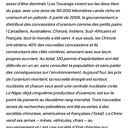
assez d’être dominés ! Les Touaregs vivent sur les deux tiers
du pays, avec une zone de 90 000 kilomètres carrés riche en
uranium et en pétrole. A partir de 2006, le gouvernement a
distribué des concessions d’uranium comme des petits pains
! Canadiens, Australiens, Chinois, Indiens, Sud-Africains et
Français, tout le monde a été servi. A eux seuls, les Chinois
ont obtenu 40% des nouvelles concessions et ils
construisent des cités minières, amenant avec eux leurs
propres ouvriers. Au total, 120 permis d’exploitation ont été
délivrés en un an, sans consulter la population et sans parler
des conséquences sur l’environnement. Aujourd’hui, les prix
de l’uranium montent, la nouvelle énergie est surtout
nucléaire, et chacun veut avoir une centrale nucléaire civile.
Le Niger, déjà cinquième producteur d’uranium, est sur le
point de parvenir au deuxième rang mondial. Trois nouvelles
zones de recherches pétrolières ont été ouvertes à des
sociétés chinoises, américaines et françaises (Total). La Chine
vend ses armes – mines, véhicules, chars – au
gouvernement,et c’est une société d’Etat chinoise qui