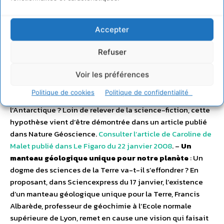
janvier, la FAO indique que leur superficie totale est
passée de 18,8 millions d’hectares en 1980 à 15,2 millions
en 2005.
« Plus récemment, le taux de perte nette semble
Accepter
avoir ralenti, mais son niveau reste hautement
préoccupant »
, note-t-elle.
Consulter l’article paru dans Le
Refuser
Monde du 1er février 2008
. –
Antarctique : un volcan
ferait fondre les glaces
: Un volcan subglaciaire serait
Voir les préférences
en partie à l’origine de la diminution de l’épaisseur de la
Politique de cookies
Politique de confidentialité
calotte à l’ouest du continent. Un volcan actif sous
l’Antarctique ? Loin de relever de la science-fiction, cette
hypothèse vient d’être démontrée dans un article publié
dans Nature Géoscience.
Consulter l’article de Caroline de
Malet publié dans Le Figaro du 22 janvier 2008
. –
Un
manteau géologique unique pour notre planète
: Un
dogme des sciences de la Terre va-t-il s’effondrer ? En
proposant, dans Sciencexpress du 17 janvier, l’existence
d’un manteau géologique unique pour la Terre, Francis
Albarède, professeur de géochimie à l’Ecole normale
supérieure de Lyon, remet en cause une vision qui faisait