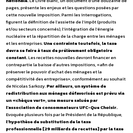
nationale.
Le Livre blanc, un document d’une douzaine de
pages, présente les enjeux et les questions posées par
cette nouvelle imposition. Parmi les interrogations,
figurent la définition de l’assiette de l’impôt (produits
et/ou secteurs concernés), l’intégration de l’énergie
nucléaire et la répartition de la charge entre les ménages
et les entreprises.
Une contrainte toutefois, la taxe
devra se faire à taux de prélèvement obligatoire
constant.
Les recettes nouvelles devront financer en
contrepartie la baisse d’autres impositions, «afin de
préserver le pouvoir d’achat des ménages et la
compétitivité des entreprises», conformément au souhait
de Nicolas Sarkozy.
Par ailleurs, un système de
redistribution aux ménages défavorisés est prévu via
un «chèque vert», une mesure saluée par
l’association de consommateurs UFC-Que Choisir.
Evoquée plusieurs fois par le Président de la République,
l’hypothèse de substitution de la taxe
professionnelle [29 milliards de recettes] par la taxe