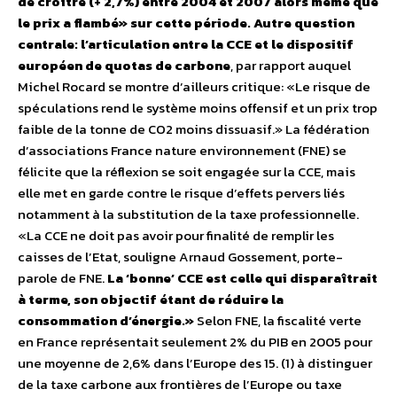
de croître (+ 2,7%) entre 2004 et 2007 alors même que
le prix a flambé» sur cette période.
Autre question
centrale: l’articulation entre la CCE et le dispositif
européen de quotas de carbone
, par rapport auquel
Michel Rocard se montre d’ailleurs critique: «Le risque de
spéculations rend le système moins offensif et un prix trop
faible de la tonne de CO2 moins dissuasif.» La fédération
d’associations France nature environnement (FNE) se
félicite que la réflexion se soit engagée sur la CCE, mais
elle met en garde contre le risque d’effets pervers liés
notamment à la substitution de la taxe professionnelle.
«La CCE ne doit pas avoir pour finalité de remplir les
caisses de l’Etat, souligne Arnaud Gossement, porte-
parole de FNE.
La ‘bonne’ CCE est celle qui disparaîtrait
à terme, son objectif étant de réduire la
consommation d’énergie.»
Selon FNE, la fiscalité verte
en France représentait seulement 2% du PIB en 2005 pour
une moyenne de 2,6% dans l’Europe des 15. (1) à distinguer
de la taxe carbone aux frontières de l’Europe ou taxe