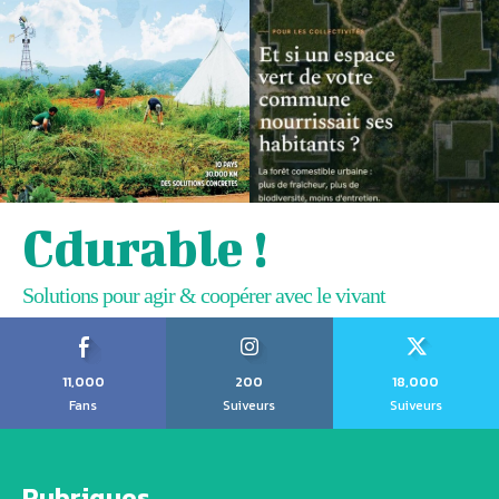
Cdurable !
Solutions pour agir & coopérer avec le vivant
11,000
200
18,000
Fans
Suiveurs
Suiveurs
Rubriques