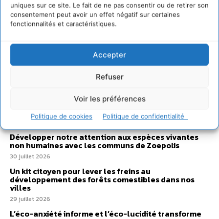
uniques sur ce site. Le fait de ne pas consentir ou de retirer son
consentement peut avoir un effet négatif sur certaines
fonctionnalités et caractéristiques.
Accepter
Sur Cdurable
Refuser
Voir les préférences
Comment le sol français a perdu sa mémoire
hydrique et déréglé tout le territoire (2020-2026)
Politique de cookies
Politique de confidentialité
2 août 2026
Développer notre attention aux espèces vivantes
non humaines avec les communs de Zoepolis
30 juillet 2026
Un kit citoyen pour lever les freins au
développement des forêts comestibles dans nos
villes
29 juillet 2026
L’éco-anxiété informe et l’éco-lucidité transforme