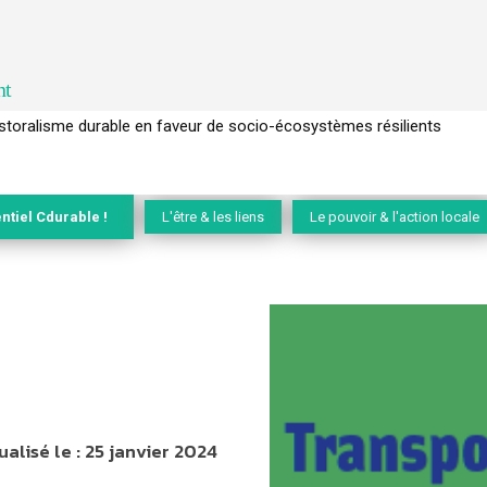
nt
l’arbre pour un modèle économique régénératif du vivant …
ntiel Cdurable !
L'être & les liens
Le pouvoir & l'action locale
ualisé le :
25 janvier 2024