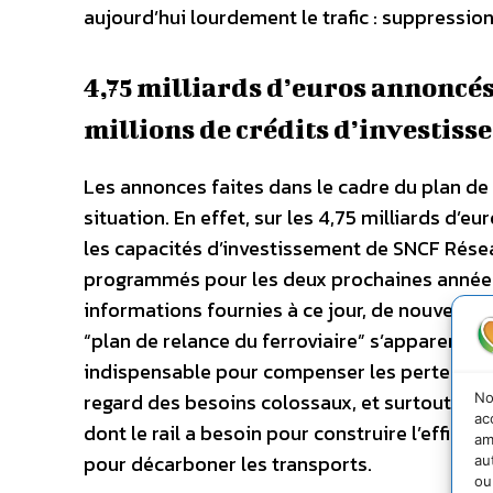
aujourd’hui lourdement le trafic : suppression
4,75 milliards d’euros annoncé
millions de crédits d’investisse
Les annonces faites dans le cadre du plan de 
situation. En effet, sur les 4,75 milliards d’
les capacités d’investissement de SNCF Résea
programmés pour les deux prochaines années.
informations fournies à ce jour, de nouveaux
“plan de relance du ferroviaire” s’apparente à 
indispensable pour compenser les pertes liées
regard des besoins colossaux, et surtout, c’es
No
ac
dont le rail a besoin pour construire l’effica
am
pour décarboner les transports.
au
ou