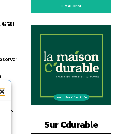
JE M'ABONNE
t 650
réserver
s
 un
est
au
2 ans,
rôle
Sur Cdurable
n