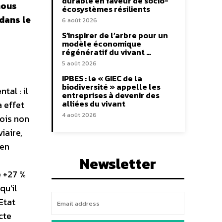
durable en faveur de socio-
nous
écosystèmes résilients
dans le
6 août 2026
S’inspirer de l’arbre pour un
modèle économique
régénératif du vivant …
5 août 2026
IPBES : le « GIEC de la
biodiversité » appelle les
al : il
entreprises à devenir des
alliées du vivant
 effet
4 août 2026
ois non
iaire,
 en
Newsletter
e +27 %
qu’il
Etat
cte