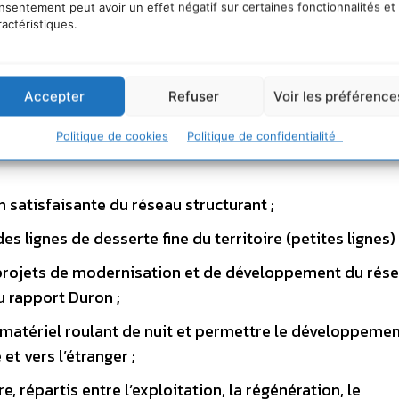
nsentement peut avoir un effet négatif sur certaines fonctionnalités et
ractéristiques.
 nécessaires pour une vraie relance du
s objectifs climatiques
Accepter
Refuser
Voir les préférence
e la France, le rapport recommande d’engager un vérita
issant 3 milliards d’euros supplémentaires par an jusqu
Politique de cookies
Politique de confidentialité
 satisfaisante du réseau structurant ;
s lignes de desserte fine du territoire (petites lignes) 
 projets de modernisation et de développement du rés
u rapport Duron ;
 matériel roulant de nuit et permettre le développemen
et vers l’étranger ;
re, répartis entre l’exploitation, la régénération, le