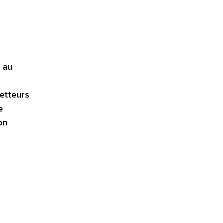
é au
metteurs
e
on