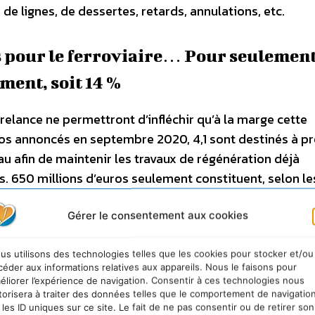
 de lignes, de dessertes, retards, annulations, etc.
s pour le ferroviaire… Pour seulemen
ment, soit 14 %
relance ne permettront d’infléchir qu’à la marge cette
euros annoncés en septembre 2020, 4,1 sont destinés à p
u afin de maintenir les travaux de régénération déjà
 650 millions d’euros seulement constituent, selon le
 crédits d’investissement. Ce qui a été présenté comme
plus juste titre à un plan de soutien à SNCF Réseau. Il 
Gérer le consentement aux cookies
 à la crise COVID à court terme. Mais c’est insuffisant 
t bien d’un plan d’investissement sur 10 ans et non sur 
us utilisons des technologies telles que les cookies pour stocker et/ou
céder aux informations relatives aux appareils. Nous le faisons pour
cité du réseau ferroviaire de 2030, à même de jouer son 
éliorer l’expérience de navigation. Consentir à ces technologies nous
torisera à traiter des données telles que le comportement de navigatio
 les ID uniques sur ce site. Le fait de ne pas consentir ou de retirer son