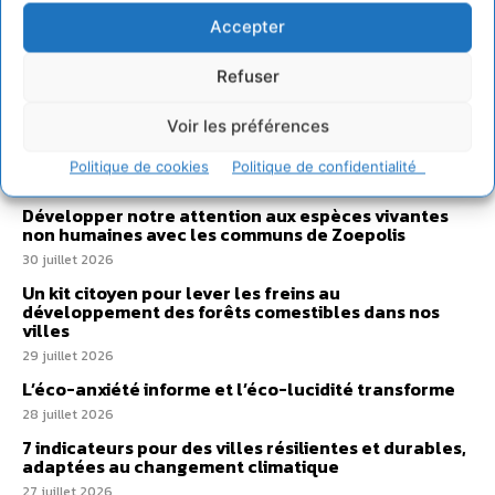
Accepter
Sur Cdurable
Refuser
Voir les préférences
Comment le sol français a perdu sa mémoire
hydrique et déréglé tout le territoire (2020-2026)
Politique de cookies
Politique de confidentialité
2 août 2026
Développer notre attention aux espèces vivantes
non humaines avec les communs de Zoepolis
30 juillet 2026
Un kit citoyen pour lever les freins au
développement des forêts comestibles dans nos
villes
29 juillet 2026
L’éco-anxiété informe et l’éco-lucidité transforme
28 juillet 2026
7 indicateurs pour des villes résilientes et durables,
adaptées au changement climatique
27 juillet 2026