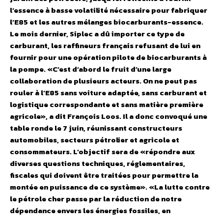
l’essence à basse volatilité nécessaire pour fabriquer
l’E85 et les autres mélanges biocarburants-essence.
Le mois dernier, Siplec a dû importer ce type de
carburant, les raffineurs français refusant de lui en
fournir pour une opération pilote de biocarburants à
la pompe. «C’est d’abord le fruit d’une large
collaboration de plusieurs acteurs. On ne peut pas
rouler à l’E85 sans voiture adaptée, sans carburant et
logistique correspondante et sans matière première
agricole», a dit François Loos. Il a donc convoqué une
table ronde le 7 juin, réunissant constructeurs
automobiles, secteurs pétrolier et agricole et
consommateurs. L’objectif sera de «répondre aux
diverses questions techniques, réglementaires,
fiscales qui doivent être traitées pour permettre la
montée en puissance de ce système». «La lutte contre
le pétrole cher passe par la réduction de notre
dépendance envers les énergies fossiles, en