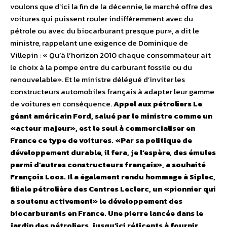
voulons que d’ici la fin de la décennie, le marché offre des
voitures qui puissent rouler indifféremment avec du
pétrole ou avec du biocarburant presque pur», a dit le
ministre, rappelant une exigence de Dominique de
Villepin : « Qu’à l’horizon 2010 chaque consommateur ait
le choix à la pompe entre du carburant fossile ou du
renouvelable». Et le ministre délégué d’inviter les
constructeurs automobiles français à adapter leur gamme
de voitures en conséquence.
Appel aux pétroliers Le
géant américain Ford, salué par le ministre comme un
«acteur majeur», est le seul à commercialiser en
France ce type de voitures. «Par sa politique de
développement durable, il fera, je l’espère, des émules
parmi d’autres constructeurs français», a souhaité
François Loos. Il a également rendu hommage à Siplec,
filiale pétrolière des Centres Leclerc, un «pionnier qui
a soutenu activement» le développement des
biocarburants en France. Une pierre lancée dans le
jardin des pétroliers, jusqu’ici réticents à fournir