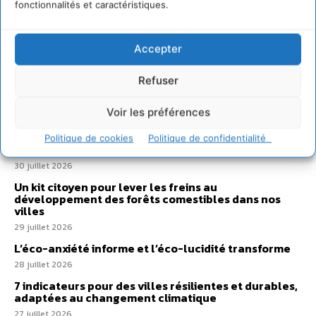
fonctionnalités et caractéristiques.
Sur Cdurable
Accepter
Refuser
Comment le sol français a perdu sa mémoire
hydrique et déréglé tout le territoire (2020-2026)
Voir les préférences
2 août 2026
Développer notre attention aux espèces vivantes
Politique de cookies
Politique de confidentialité
non humaines avec les communs de Zoepolis
30 juillet 2026
Un kit citoyen pour lever les freins au
développement des forêts comestibles dans nos
villes
29 juillet 2026
L’éco-anxiété informe et l’éco-lucidité transforme
28 juillet 2026
7 indicateurs pour des villes résilientes et durables,
adaptées au changement climatique
27 juillet 2026