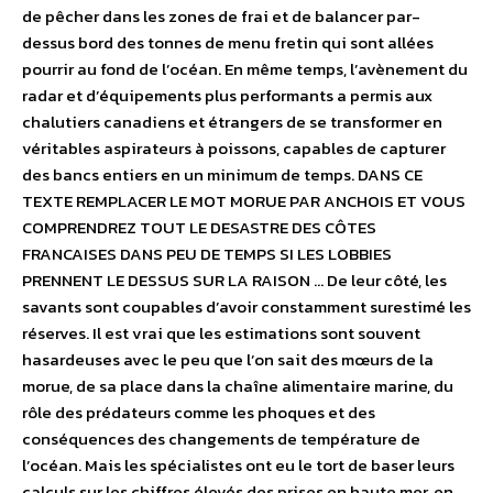
de pêcher dans les zones de frai et de balancer par-
dessus bord des tonnes de menu fretin qui sont allées
pourrir au fond de l’océan. En même temps, l’avènement du
radar et d’équipements plus performants a permis aux
chalutiers canadiens et étrangers de se transformer en
véritables aspirateurs à poissons, capables de capturer
des bancs entiers en un minimum de temps. DANS CE
TEXTE REMPLACER LE MOT MORUE PAR ANCHOIS ET VOUS
COMPRENDREZ TOUT LE DESASTRE DES CÔTES
FRANCAISES DANS PEU DE TEMPS SI LES LOBBIES
PRENNENT LE DESSUS SUR LA RAISON … De leur côté, les
savants sont coupables d’avoir constamment surestimé les
réserves. Il est vrai que les estimations sont souvent
hasardeuses avec le peu que l’on sait des mœurs de la
morue, de sa place dans la chaîne alimentaire marine, du
rôle des prédateurs comme les phoques et des
conséquences des changements de température de
l’océan. Mais les spécialistes ont eu le tort de baser leurs
calculs sur les chiffres élevés des prises en haute mer, en