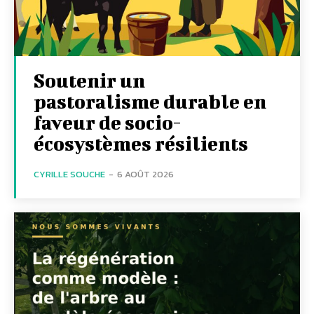
Soutenir un
pastoralisme durable en
faveur de socio-
écosystèmes résilients
CYRILLE SOUCHE
-
6 AOÛT 2026