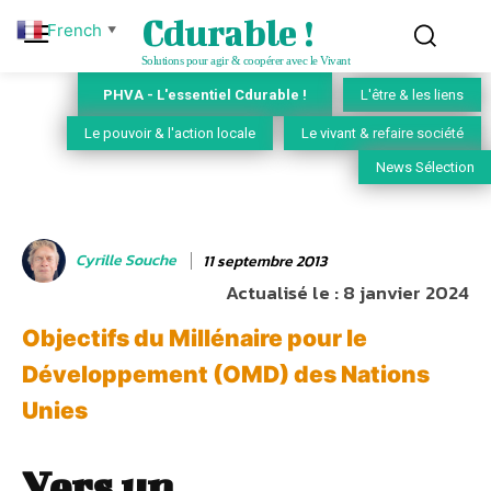
Cdurable !
French
▼
Solutions pour agir & coopérer avec le Vivant
PHVA - L'essentiel Cdurable !
L'être & les liens
Le pouvoir & l'action locale
Le vivant & refaire société
News Sélection
Cyrille Souche
11 septembre 2013
Actualisé le :
8 janvier 2024
Objectifs du Millénaire pour le
Développement (OMD) des Nations
Unies
Vers un