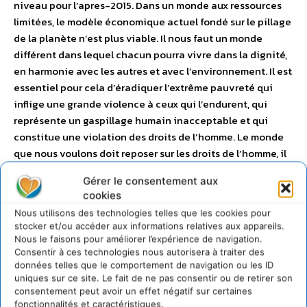
niveau pour l’apres-2015. Dans un monde aux ressources
limitées, le modèle économique actuel fondé sur le pillage
de la planète n’est plus viable. Il nous faut un monde
différent dans lequel chacun pourra vivre dans la dignité,
en harmonie avec les autres et avec l’environnement. Il est
essentiel pour cela d’éradiquer l’extrême pauvreté qui
inflige une grande violence à ceux qui l’endurent, qui
représente un gaspillage humain inacceptable et qui
constitue une violation des droits de l’homme. Le monde
que nous voulons doit reposer sur les droits de l’homme, il
doit donc promouvoir l’ensemble de ces droits pour tous,
Gérer le consentement aux
puisque les droits de l’homme sont universels,
cookies
inaliénables et indivisibles. Il doit être soucieux de l’état
Nous utilisons des technologies telles que les cookies pour
de la planète. Nous devons poursuivre des objectifs
stocker et/ou accéder aux informations relatives aux appareils.
fondés sur notre humanité commune et, étant donné
Nous le faisons pour améliorer l’expérience de navigation.
qu’aucun pays développé n’a réussi à éradiquer l’extrême
Consentir à ces technologies nous autorisera à traiter des
données telles que le comportement de navigation ou les ID
pauvreté ou à lutter contre le changement climatique,
uniques sur ce site. Le fait de ne pas consentir ou de retirer son
nous devons nous adresser autant aux pays en voie de
consentement peut avoir un effet négatif sur certaines
développement qu’aux pays développés. Les pays
fonctionnalités et caractéristiques.