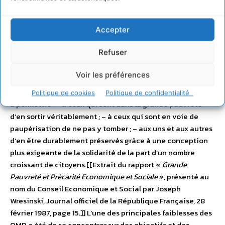
développés et les pays en voie de développement doivent
joindre leurs efforts et leurs connaissances afin de
Accepter
combattre ensemble la pauvreté et le changement
climatique. Dans des sociétés en perpétuel changement,
Refuser
l’éradication de l’extrême pauvreté doit être menée en
même temps que la lutte contre les inégalités et que
Voir les préférences
l’indispensable transition vers une économie plus
écologique. Seraient alors réunies les conditions propres
Politique de cookies
Politique de confidentialité
à permettre : – à ceux qui sont dans la grande pauvreté
d’en sortir véritablement ; – à ceux qui sont en voie de
paupérisation de ne pas y tomber ; – aux uns et aux autres
d’en être durablement préservés grâce à une conception
plus exigeante de la solidarité de la part d’un nombre
croissant de citoyens.[[Extrait du rapport «
Grande
Pauvreté et Précarité Economique et Sociale
», présenté au
nom du Conseil Economique et Social par Joseph
Wresinski, Journal officiel de la République Française, 28
février 1987, page 15.]] L’une des principales faiblesses des
OMD a été de se concentrer sur des objectifs et des