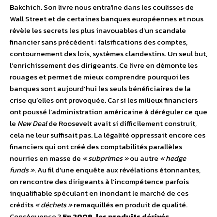
Bakchich. Son livre nous entraîne dans les coulisses de
Wall Street et de certaines banques européennes et nous
révèle les secrets les plus inavouables d’un scandale
financier sans précédent : falsifications des comptes,
contournement des lois, systèmes clandestins. Un seul but,
l’enrichissement des dirigeants. Ce livre en démonte les
rouages et permet de mieux comprendre pourquoi les
banques sont aujourd’hui les seuls bénéficiaires de la
crise qu’elles ont provoquée. Car si les milieux financiers
ont poussé l’administration américaine à déréguler ce que
le
New Deal
de Roosevelt avait si difficilement construit,
cela ne leur suffisait pas. La légalité oppressait encore ces
financiers qui ont créé des comptabilités parallèles
nourries en masse de
« subprimes »
ou autre
« hedge
funds »
. Au fil d’une enquête aux révélations étonnantes,
on rencontre des dirigeants à l’incompétence parfois
inqualifiable spéculant en inondant le marché de ces
crédits
« déchets »
remaquillés en produit de qualité.
Conséquence ?
En 2009, les produits dérivés