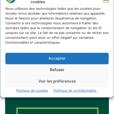
cookies
5 août 2026
Nous utilisons des technologies telles que les cookies pour
IPBES : le « GIEC de la biodiversité » appelle les
stocker et/ou accéder aux informations relatives aux appareils.
entreprises à devenir des alliées du vivant
Nous le faisons pour améliorer l’expérience de navigation.
4 août 2026
Consentir à ces technologies nous autorisera à traiter des
données telles que le comportement de navigation ou les ID
uniques sur ce site. Le fait de ne pas consentir ou de retirer son
consentement peut avoir un effet négatif sur certaines
fonctionnalités et caractéristiques.
Newsletter
Accepter
Refuser
JE M'ABONNE
Voir les préférences
Politique de cookies
Politique de confidentialité