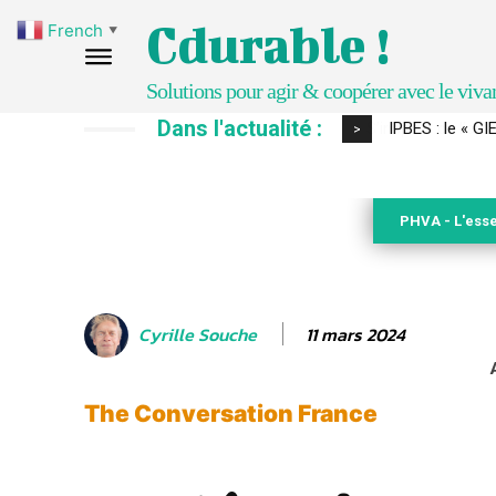
Cdurable !
French
▼
Solutions pour agir & coopérer avec le viva
Dans l'actualité :
IPBES : le « GI
>
PHVA - L'esse
11 mars 2024
Cyrille Souche
The Conversation France