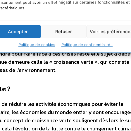
nsentement peut avoir un effet négatif sur certaines fonctionnalités et
lobal dans la décroissance ?
ractéristiques.
sität Flensburg
et
Birte Strunk
,
The New School
Accepter
Refuser
Voir les préférence
aines sont la principale cause du réchauffement climat
telles que l’aggravation de la perte de biodiversité.
Politique de cookies
Politique de confidentialité
dre pour faire face à ces crises reste elle sujet à déba
omue demeure celle la « croissance verte », qui consiste
ses de l’environnement.
e ?
s de réduire les activités économiques pour éviter la
raire, les économies du monde entier y sont encouragé
u concept de croissance verte soulignent dès lors le s
cela l’évolution de la lutte contre le changement clima