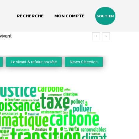
RECHERCHE
MON COMPTE
SOUTIEN
vivant
Le vivant & refaire société
News Sélection