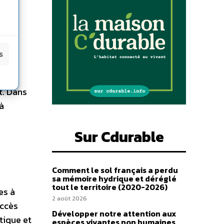
s
ique
t. Dans
 à
Sur Cdurable
Comment le sol français a perdu
sa mémoire hydrique et déréglé
tout le territoire (2020-2026)
es à
2 août 2026
uccès
Développer notre attention aux
tique et
espèces vivantes non humaines