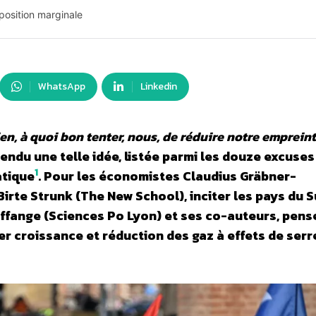
position marginale
WhatsApp
Linkedin
rien, à quoi bon tenter, nous, de réduire notre emprein
ndu une telle idée, listée parmi les douze excuses
1
atique
. Pour les économistes Claudius Gräbner-
irte Strunk (The New School), inciter les pays du S
uffange (Sciences Po Lyon) et ses co-auteurs, pens
ier croissance et réduction des gaz à effets de serr