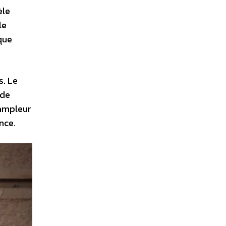
èle
le
que
s. Le
 de
’ampleur
nce.