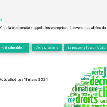
nt
EC de la biodiversité » appelle les entreprises à devenir des alliées du 
ntiel Cdurable !
L'être & les liens
Le pouvoir & l'action locale
Actualisé le :
11 mars 2024