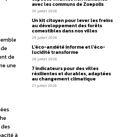
avec les communs de Zoepolis
30 juillet 2026
Un kit citoyen pour lever les freins
au développement des forêts
comestibles dans nos villes
29 juillet 2026
 semble
L’éco-anxiété informe et l’éco-
 de
lucidité transforme
ent de
28 juillet 2026
mme une
7 indicateurs pour des villes
résilientes et durables, adaptées
au changement climatique
27 juillet 2026
nées
phe
 des
pacité à