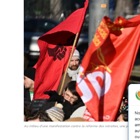
No
ac
am
Au milieu d’une manifestation contre la réforme des retraites, une pancar
au
ou