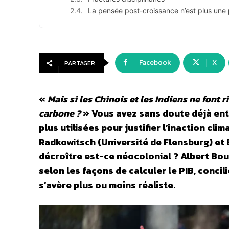
La pensée post-croissance n’est plus une 
Facebook
X
PARTAGER
«
Mais si les Chinois et les Indiens ne font 
carbone ?
» Vous avez sans doute déjà ente
plus utilisées pour justifier l’inaction clim
Radkowitsch (Université de Flensburg) et B
décroître est-ce néocolonial ? Albert Bo
selon les façons de calculer le PIB, concil
s’avère plus ou moins réaliste.