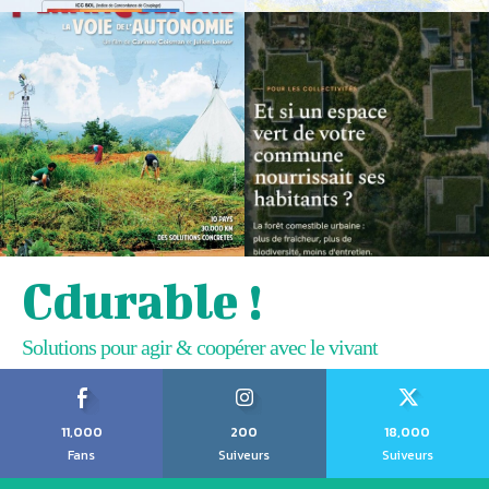
Cdurable !
Solutions pour agir & coopérer avec le vivant
11,000
200
18,000
Fans
Suiveurs
Suiveurs