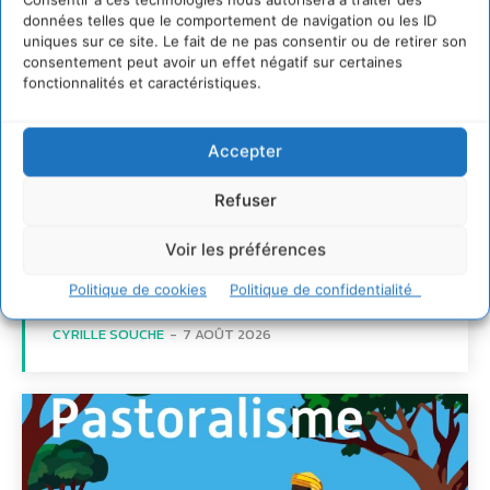
données telles que le comportement de navigation ou les ID
uniques sur ce site. Le fait de ne pas consentir ou de retirer son
consentement peut avoir un effet négatif sur certaines
Transformer les
fonctionnalités et caractéristiques.
territoires par le
dialogue et la
Accepter
coopération avec un
Refuser
Commun
d’Accompagnement des
Voir les préférences
Transitions
Politique de cookies
Politique de confidentialité
CYRILLE SOUCHE
-
7 AOÛT 2026