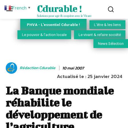
Cdurable !
French
▼
Solutions pour agir & coopérer avec le Vivant
PHVA - L'essentiel Cdurable !
L'être & les liens
Le pouvoir & l'action locale
Le vivant & refaire société
News Sélection
Rédaction Cdurable
10 mai 2007
Actualisé le :
25 janvier 2024
La Banque mondiale
réhabilite le
développement de
l’agriculture