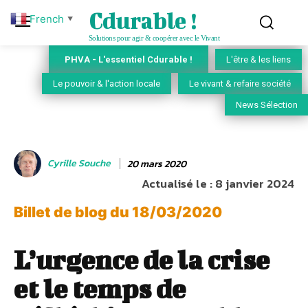
Cdurable !
French
▼
Solutions pour agir & coopérer avec le Vivant
PHVA - L'essentiel Cdurable !
L'être & les liens
Le pouvoir & l'action locale
Le vivant & refaire société
News Sélection
Cyrille Souche
20 mars 2020
Actualisé le :
8 janvier 2024
Billet de blog du 18/03/2020
L’urgence de la crise
et le temps de