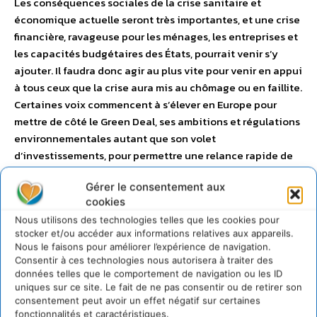
Les conséquences sociales de la crise sanitaire et
économique actuelle seront très importantes, et une crise
financière, ravageuse pour les ménages, les entreprises et
les capacités budgétaires des États, pourrait venir s’y
ajouter. Il faudra donc agir au plus vite pour venir en appui
à tous ceux que la crise aura mis au chômage ou en faillite.
Certaines voix commencent à s’élever en Europe pour
mettre de côté le Green Deal, ses ambitions et régulations
environnementales autant que son volet
d’investissements, pour permettre une relance rapide de
l’économie dans la continuité des modèles d’affaires, des
Gérer le consentement aux
technologies et des organisations actuellement en place,
cookies
plutôt que de chercher à les bouleverser. Il serait
Nous utilisons des technologies telles que les cookies pour
cependant extrêmement dommageable que l’urgence
stocker et/ou accéder aux informations relatives aux appareils.
conduise à mettre de côté l’ambition de transition
Nous le faisons pour améliorer l’expérience de navigation.
écologique. C’est en effet à ce moment-là qu’il sera
Consentir à ces technologies nous autorisera à traiter des
essentiel de ne pas renouveler à l’identique un système où
données telles que le comportement de navigation ou les ID
uniques sur ce site. Le fait de ne pas consentir ou de retirer son
continueraient de s’inscrire structurellement les
consentement peut avoir un effet négatif sur certaines
inégalités en termes de vulnérabilité, ainsi que l’impact
fonctionnalités et caractéristiques.