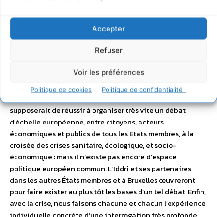
sur l’environnement. Concevoir les instruments de la
transition écologique du Green Deal au service d’une
sortie de crise et d’une réduction des vulnérabilités et des
Accepter
inégalités, voilà une partie du programme sur lequel il
Refuser
convient de se pencher dès à présent. Mais la profondeur
des conséquences sociales, économiques et financières
Voir les préférences
de la crise sont encore difficiles à mesurer aujourd’hui, et
elles pourraient supposer des modes d’action encore plus
Politique de cookies
Politique de confidentialité
drastiques que ceux d’un plan de relance. Cette situation
supposerait de réussir à organiser très vite un débat
d’échelle européenne, entre citoyens, acteurs
économiques et publics de tous les Etats membres, à la
croisée des crises sanitaire, écologique, et socio-
économique : mais il n’existe pas encore d’espace
politique européen commun. L’Iddri et ses partenaires
dans les autres États membres et à Bruxelles œuvreront
pour faire exister au plus tôt les bases d’un tel débat. Enfin,
avec la crise, nous faisons chacune et chacun l’expérience
individuelle concrète d’une interrogation très profonde,