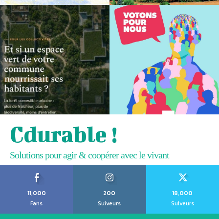
Cdurable !
Solutions pour agir & coopérer avec le vivant
11,000
200
18,000
Fans
Suiveurs
Suiveurs