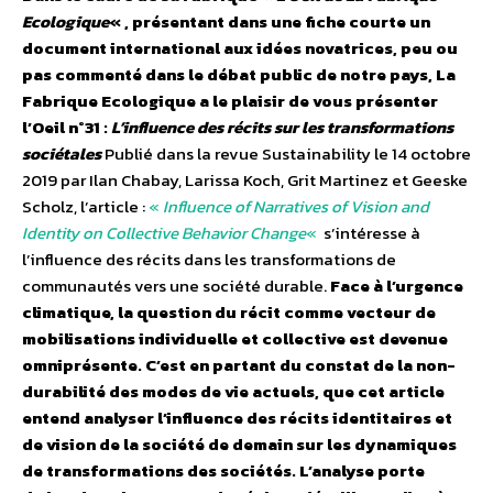
Ecologique
« , présentant dans une fiche courte un
document international aux idées novatrices, peu ou
pas commenté dans le débat public de notre pays, La
Fabrique Ecologique a le plaisir de vous présenter
l’Oeil n°31 :
L’influence des récits sur les transformations
sociétales
Publié dans la revue Sustainability le 14 octobre
2019 par Ilan Chabay, Larissa Koch, Grit Martinez et Geeske
Scholz, l’article :
«
Influence of Narratives of Vision and
Identity on Collective Behavior Change
«
s’intéresse à
l’influence des récits dans les transformations de
communautés vers une société durable.
Face à l’urgence
climatique, la question du récit comme vecteur de
mobilisations individuelle et collective est devenue
omniprésente. C’est en partant du constat de la non-
durabilité des modes de vie actuels, que cet article
entend analyser l’influence des récits identitaires et
de vision de la société de demain sur les dynamiques
de transformations des sociétés. L’analyse porte