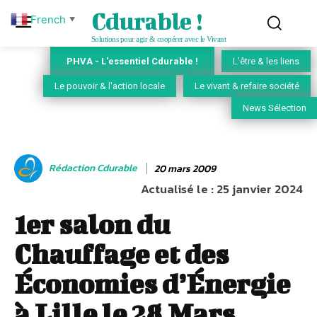
Cdurable !
French
▼
Solutions pour agir & coopérer avec le Vivant
PHVA - L'essentiel Cdurable !
L'être & les liens
Le pouvoir & l'action locale
Le vivant & refaire société
News Sélection
Rédaction Cdurable
20 mars 2009
Actualisé le :
25 janvier 2024
1er salon du
Chauffage et des
Économies d’Énergie
à Lille le 28 Mars