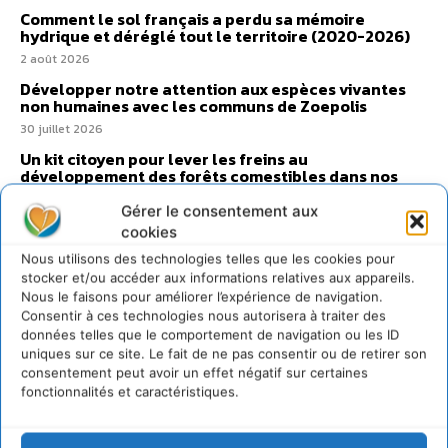
Comment le sol français a perdu sa mémoire
hydrique et déréglé tout le territoire (2020-2026)
2 août 2026
Développer notre attention aux espèces vivantes
non humaines avec les communs de Zoepolis
30 juillet 2026
Un kit citoyen pour lever les freins au
développement des forêts comestibles dans nos
villes
Gérer le consentement aux
29 juillet 2026
cookies
L’éco-anxiété informe et l’éco-lucidité transforme
Nous utilisons des technologies telles que les cookies pour
28 juillet 2026
stocker et/ou accéder aux informations relatives aux appareils.
7 indicateurs pour des villes résilientes et durables,
Nous le faisons pour améliorer l’expérience de navigation.
adaptées au changement climatique
Consentir à ces technologies nous autorisera à traiter des
données telles que le comportement de navigation ou les ID
27 juillet 2026
uniques sur ce site. Le fait de ne pas consentir ou de retirer son
consentement peut avoir un effet négatif sur certaines
fonctionnalités et caractéristiques.