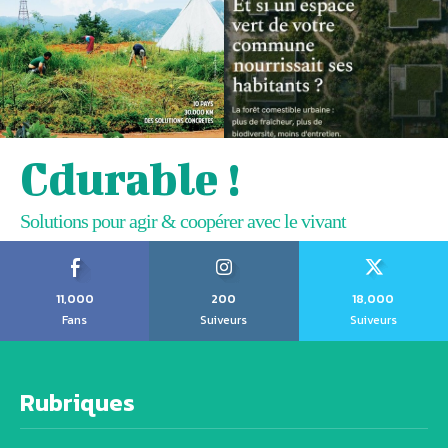
Cdurable !
Solutions pour agir & coopérer avec le vivant
11,000
200
18,000
Fans
Suiveurs
Suiveurs
Rubriques