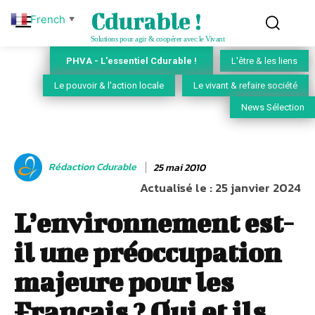
Cdurable !
French
▼
Solutions pour agir & coopérer avec le Vivant
PHVA - L'essentiel Cdurable !
L'être & les liens
Le pouvoir & l'action locale
Le vivant & refaire société
News Sélection
Rédaction Cdurable
25 mai 2010
Actualisé le :
25 janvier 2024
L’environnement est-
il une préoccupation
majeure pour les
Français ? Oui et ils