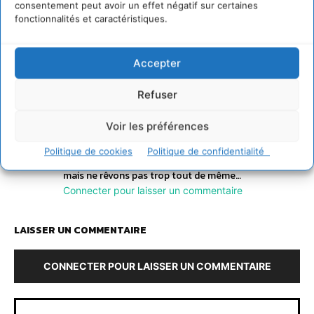
consentement peut avoir un effet négatif sur certaines
fonctionnalités et caractéristiques.
J&S
1 juin 2010 à 15h14
L’environnement est-il une préoccupation
majeure pour les Français ? Oui et ils sont
Accepter
prêts à payer plus pour vivre mieux !
POUR CERTAINS FRANCAIS seulement!
Refuser
et non les Français:
Si on parle de préoccupation majeure
alors les scores aux élections sont à prendre en
Voir les préférences
compte et parlants:
l’écologie n’est pas une préoccupation majeure !!!
Politique de cookies
Politique de confidentialité
Espérons que les scores futurs me fasse mentir,
mais ne rêvons pas trop tout de même…
Connecter pour laisser un commentaire
LAISSER UN COMMENTAIRE
CONNECTER POUR LAISSER UN COMMENTAIRE