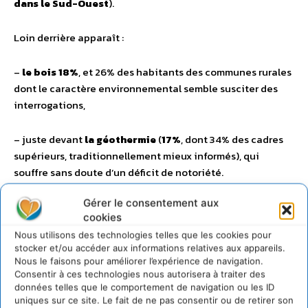
dans le Sud-Ouest
).
Loin derrière apparaît :
–
le bois
18%
, et 26% des habitants des communes rurales
dont le caractère environnemental semble susciter des
interrogations,
– juste devant
la géothermie
(
17%
, dont 34% des cadres
supérieurs, traditionnellement mieux informés), qui
souffre sans doute d’un déficit de notoriété.
Gérer le consentement aux
– Enfin,
seulement 8% des Français portent leur choix
cookies
sur l’énergie éolienne
. La polémique autour de son
Nous utilisons des technologies telles que les cookies pour
efficacité réelle pour lutter contre le changement
stocker et/ou accéder aux informations relatives aux appareils.
climatique semble avoir laissé des traces.
Nous le faisons pour améliorer l’expérience de navigation.
Consentir à ces technologies nous autorisera à traiter des
données telles que le comportement de navigation ou les ID
1 COMMENTAIRE
uniques sur ce site. Le fait de ne pas consentir ou de retirer son