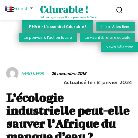
Cdurable !
French
▼
Solutions pour agir & coopérer avec le Vivant
PHVA - L'essentiel Cdurable !
L'être & les liens
Le pouvoir & l'action locale
Le vivant & refaire société
News Sélection
Henri Caron
26 novembre 2018
Actualisé le :
8 janvier 2024
L’écologie
industrielle peut-elle
sauver l’Afrique du
manque d’eau ?