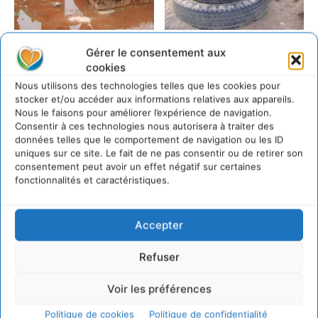
Gérer le consentement aux
cookies
Nous utilisons des technologies telles que les cookies pour
stocker et/ou accéder aux informations relatives aux appareils.
Nous le faisons pour améliorer l’expérience de navigation.
Consentir à ces technologies nous autorisera à traiter des
données telles que le comportement de navigation ou les ID
uniques sur ce site. Le fait de ne pas consentir ou de retirer son
https://cdurable.info/+Mexico-bientot-ville-
consentement peut avoir un effet négatif sur certaines
verte+.html
fonctionnalités et caractéristiques.
LAISSER UN COMMENTAIRE
Accepter
Refuser
CONNECTER POUR LAISSER UN COMMENTAIRE
Voir les préférences
Politique de cookies
Politique de confidentialité