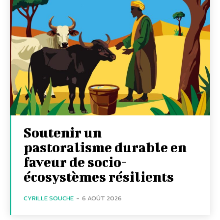
Soutenir un
pastoralisme durable en
faveur de socio-
écosystèmes résilients
CYRILLE SOUCHE
-
6 AOÛT 2026