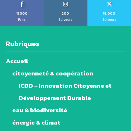
11,000
200
18,000
Fans
Suiveurs
Suiveurs
Rubriques
Accueil
citoyenneté & coopération
ICDD – Innovation Citoyenne et
Développement Durable
eau & biodiversité
énergie & climat