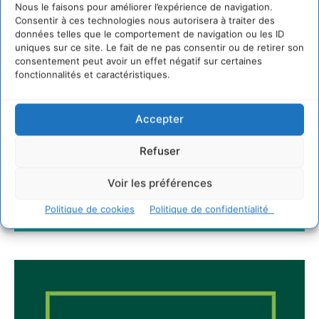
Nous le faisons pour améliorer l’expérience de navigation.
Comment le sol français a perdu sa mémoire
hydrique et déréglé tout le territoire (2020-
Consentir à ces technologies nous autorisera à traiter des
2026)
données telles que le comportement de navigation ou les ID
uniques sur ce site. Le fait de ne pas consentir ou de retirer son
2 août 2026
consentement peut avoir un effet négatif sur certaines
fonctionnalités et caractéristiques.
Newsletter
Accepter
Refuser
Voir les préférences
Politique de cookies
Politique de confidentialité
JE M'ABONNE