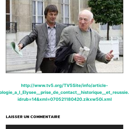
http://www.tv5.org/TV5Site/info/article-
ologie_a_l_Elysee__prise_de_contact__historique__et_reussie
idrub=14&xml=070521180420.zikxw50i.xml
LAISSER UN COMMENTAIRE