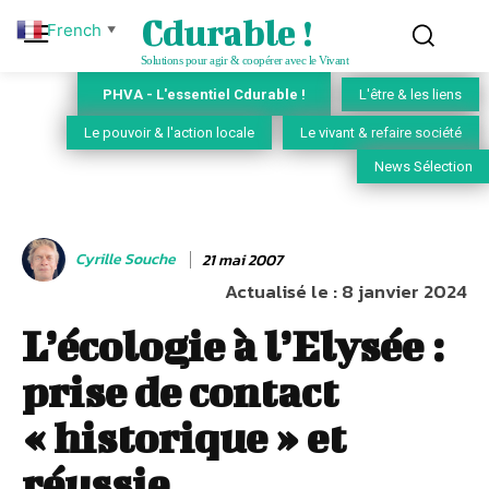
Cdurable !
French
▼
Solutions pour agir & coopérer avec le Vivant
PHVA - L'essentiel Cdurable !
L'être & les liens
Le pouvoir & l'action locale
Le vivant & refaire société
News Sélection
Cyrille Souche
21 mai 2007
Actualisé le :
8 janvier 2024
L’écologie à l’Elysée :
prise de contact
« historique » et
réussie