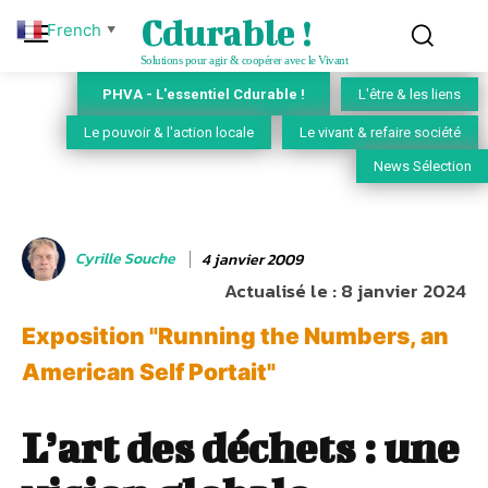
Cdurable !
French
▼
Solutions pour agir & coopérer avec le Vivant
PHVA - L'essentiel Cdurable !
L'être & les liens
Le pouvoir & l'action locale
Le vivant & refaire société
News Sélection
Cyrille Souche
4 janvier 2009
Actualisé le :
8 janvier 2024
Exposition "Running the Numbers, an
American Self Portait"
L’art des déchets : une