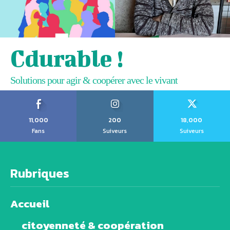
Cdurable !
Solutions pour agir & coopérer avec le vivant
11,000
200
18,000
Fans
Suiveurs
Suiveurs
Rubriques
Accueil
citoyenneté & coopération