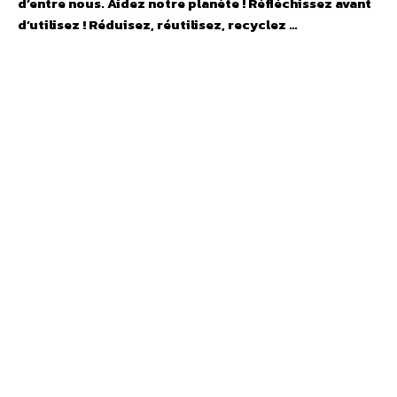
d’entre nous. Aidez notre planète ! Réfléchissez avant
d’utilisez ! Réduisez, réutilisez, recyclez …