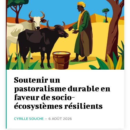
Soutenir un
pastoralisme durable en
faveur de socio-
écosystèmes résilients
CYRILLE SOUCHE
-
6 AOÛT 2026