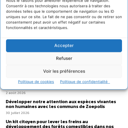
Nous le faisons pour améliorer l’expérience de navigation.
Consentir à ces technologies nous autorisera à traiter des
données telles que le comportement de navigation ou les ID
uniques sur ce site. Le fait de ne pas consentir ou de retirer son
consentement peut avoir un effet négatif sur certaines
fonctionnalités et caractéristiques.
Accepter
Refuser
Sur Cdurable
Voir les préférences
Comment le sol français a perdu sa mémoire
Politique de cookies
Politique de confidentialité
hydrique et déréglé tout le territoire (2020-2026)
2 août 2026
Développer notre attention aux espèces vivantes
non humaines avec les communs de Zoepolis
30 juillet 2026
Un kit citoyen pour lever les freins au
développement des forêts comestibles dans nos