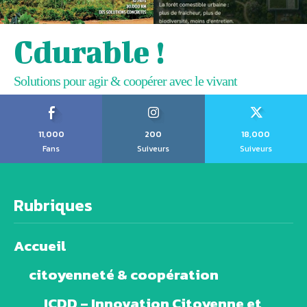
Cdurable !
Solutions pour agir & coopérer avec le vivant
11,000
200
18,000
Fans
Suiveurs
Suiveurs
Rubriques
Accueil
citoyenneté & coopération
ICDD – Innovation Citoyenne et