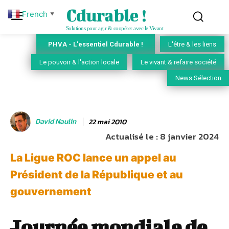
Cdurable !
French
▼
Solutions pour agir & coopérer avec le Vivant
PHVA - L'essentiel Cdurable !
L'être & les liens
Le pouvoir & l'action locale
Le vivant & refaire société
News Sélection
David Naulin
22 mai 2010
Actualisé le :
8 janvier 2024
La Ligue ROC lance un appel au
Président de la République et au
gouvernement
Journée mondiale de