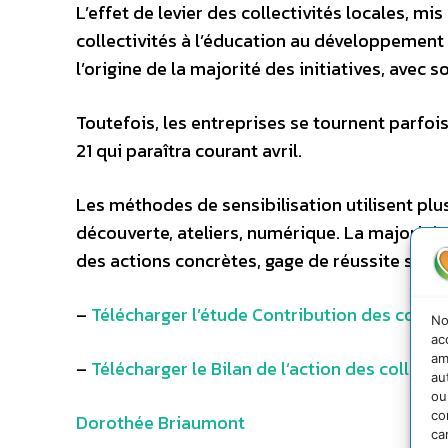
L’effet de levier des collectivités locales, m
collectivités à l’éducation au développement 
l’origine de la majorité des initiatives, avec 
Toutefois, les entreprises se tournent parfois
21 qui paraîtra courant avril.
Les méthodes de sensibilisation utilisent plusi
découverte, ateliers, numérique. La majorité d
des actions concrètes, gage de réussite selo
–
Télécharger l’étude Contribution des colle
No
ac
am
–
Télécharger le Bilan de l’action des collec
au
ou
co
Dorothée Briaumont
ca