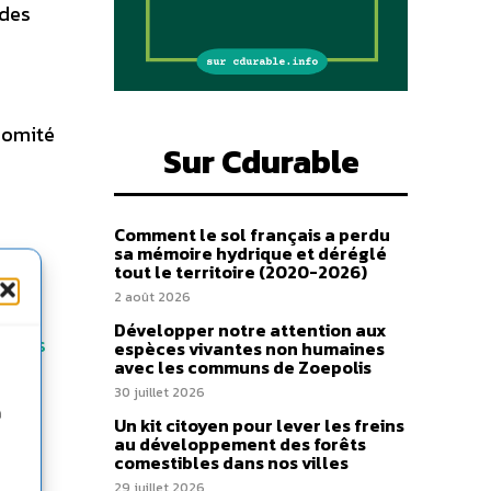
 des
 Comité
Sur Cdurable
e
Comment le sol français a perdu
ser
sa mémoire hydrique et déréglé
tout le territoire (2020-2026)
2 août 2026
Développer notre attention aux
toyens
espèces vivantes non humaines
avec les communs de Zoepolis
30 juillet 2026
n
Un kit citoyen pour lever les freins
au développement des forêts
comestibles dans nos villes
29 juillet 2026