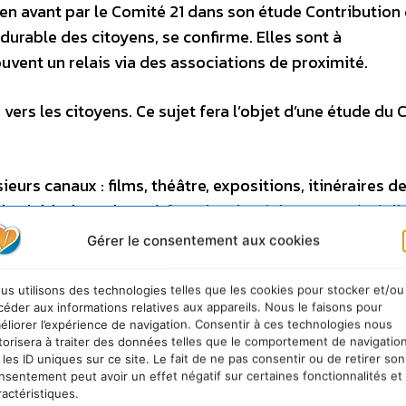
is en avant par le Comité 21 dans son étude Contribution
durable des citoyens, se confirme. Elles sont à
souvent un relais via des associations de proximité.
 vers les citoyens. Ce sujet fera l’objet d’une étude du
eurs canaux : films, théâtre, expositions, itinéraires d
es initiatives visent à favoriser les échanges et à réali
n Reine-Claude Madère, Présidente du CLCV.
Gérer le consentement aux cookies
ctivités à l’éducation au développement durable des ci
us utilisons des technologies telles que les cookies pour stocker et/ou
céder aux informations relatives aux appareils. Nous le faisons pour
éliorer l’expérience de navigation. Consentir à ces technologies nous
tivités pour l’éducation au développement durable 2008
torisera à traiter des données telles que le comportement de navigatio
 les ID uniques sur ce site. Le fait de ne pas consentir ou de retirer son
nsentement peut avoir un effet négatif sur certaines fonctionnalités et
ractéristiques.