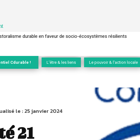
nt
l’arbre pour un modèle économique régénératif du vivant …
ntiel Cdurable !
L'être & les liens
Le pouvoir & l'action locale
ualisé le :
25 janvier 2024
té 21