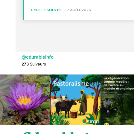
CYRILLE SOUCHE
-
7 AOÛT 2026
@cdurableinfo
273
Suiveurs