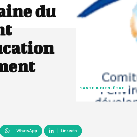
aine du
nt
ucation
ment
SANTÉ & BIEN-ÊTRE
WhatsApp
Linkedin