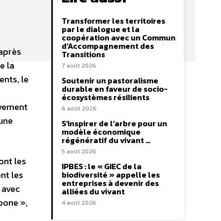
Transformer les territoires
par le dialogue et la
coopération avec un Commun
d’Accompagnement des
 après
Transitions
e la
7 août 2026
ents, le
Soutenir un pastoralisme
durable en faveur de socio-
écosystèmes résilients
uvement
6 août 2026
’une
S’inspirer de l’arbre pour un
modèle économique
régénératif du vivant …
5 août 2026
ont les
IPBES : le « GIEC de la
ont les
biodiversité » appelle les
entreprises à devenir des
 avec
alliées du vivant
bone »,
4 août 2026