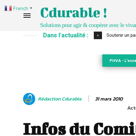
Cdurable !
French
▼
Solutions pour agir & coopérer avec le viva
Dans l'actualité :
S’inspirer de 
>
PHVA - L'esse
31 mars 2010
Rédaction Cdurable
Act
Infos du Comi